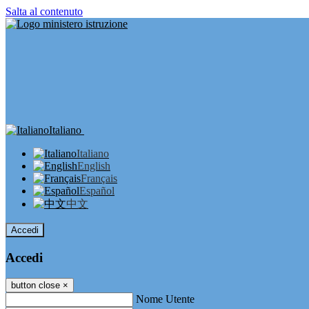
Salta al contenuto
Italiano
Italiano
English
Français
Español
中文
Accedi
Accedi
button close
×
Nome Utente