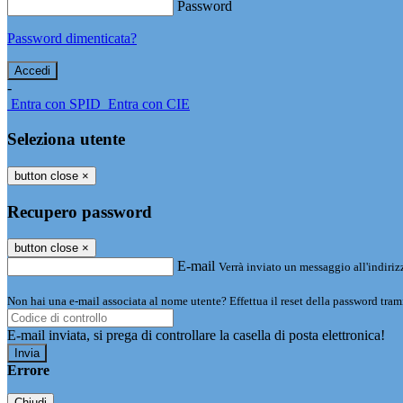
Password
Password dimenticata?
-
Entra con SPID
Entra con CIE
Seleziona utente
button close
×
Recupero password
button close
×
E-mail
Verrà inviato un messaggio all'indirizz
Non hai una e-mail associata al nome utente? Effettua il reset della password tram
E-mail inviata, si prega di controllare la casella di posta elettronica!
Errore
Chiudi