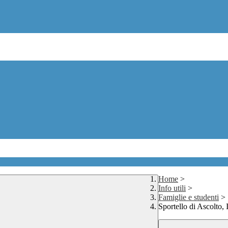
Home
>
Info utili
>
Famiglie e studenti
>
Sportello di Ascolto, 