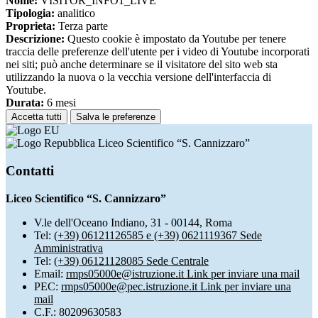
Nome:
VISITOR_INFO1_LIVE
Tipologia:
analitico
Proprieta:
Terza parte
Descrizione:
Questo cookie è impostato da Youtube per tenere
traccia delle preferenze dell'utente per i video di Youtube incorporati
nei siti; può anche determinare se il visitatore del sito web sta
utilizzando la nuova o la vecchia versione dell'interfaccia di
Youtube.
Durata:
6 mesi
Accetta tutti
Salva le preferenze
Liceo Scientifico “S. Cannizzaro”
Contatti
Liceo Scientifico “S. Cannizzaro”
V.le dell'Oceano Indiano, 31 - 00144, Roma
Tel:
(+39) 06121126585 e (+39) 0621119367 Sede
Amministrativa
Tel:
(+39) 06121128085 Sede Centrale
Email:
rmps05000e@istruzione.it
Link per inviare una mail
PEC:
rmps05000e@pec.istruzione.it
Link per inviare una
mail
C.F.: 80209630583