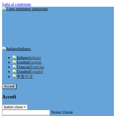
Salta al contenuto
Italiano
Italiano
English
Français
Español
中文
Accedi
Accedi
button close
×
Nome Utente