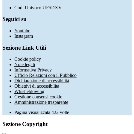
Cod. Univoco UF5DXV
Seguici su
Youtube
Instagram
Sezione Link Utili
Cookie policy
Note legali
Informativa Privacy
Ufficio Relazioni con il Pubblico
Dichiarazione di accessibilità
Obiettivi di accessibilità
Whistleblowing
Gestione consensi cookie
Amministrazione trasparente
Pagina visualizzata
422
volte
Sezione Copyright