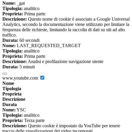
Nome:
_gat
Tipologia:
analitico
Proprieta:
Prima parte
Descrizione:
Questo nome di cookie è associato a Google Universal
Analytics, secondo la documentazione viene utilizzato per limitare la
frequenza delle richieste, limitando la raccolta di dati su siti ad alto
traffico.
Durata:
60 secondi
Nome:
LAST_REQUESTED_TARGET
Tipologia:
analitico
Proprieta:
Prima parte
Descrizione:
Analisi e profilazione navigazione utente
Durata:
5 minuti
www.youtube.com
Nome
Tipologia
Proprieta
Descrizione
Durata
Nome:
YSC
Tipologia:
analitico
Proprieta:
Terza parte
Descrizione:
Questo cookie è impostato da YouTube per tenere
traccia delle visualizzazioni dei video incorporati.