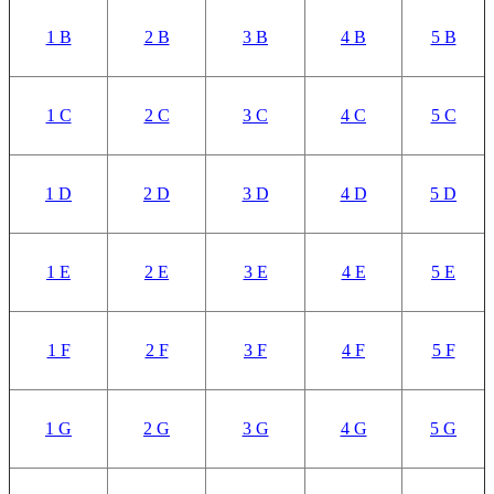
1 B
2 B
3 B
4 B
5 B
1 C
2 C
3 C
4 C
5 C
1 D
2 D
3 D
4 D
5 D
1 E
2 E
3 E
4 E
5 E
1 F
2 F
3 F
4 F
5 F
1 G
2 G
3 G
4 G
5 G