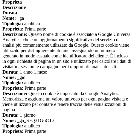
Proprieta
Descrizione
Durata
Nome:
_ga
Tipologia:
analitico
Proprieta:
Prima parte
Descrizione:
Questo nome di cookie è associato a Google Universal
Analytics, che è un aggiornamento significativo del servizio di
analisi più comunemente utilizzato da Google. Questo cookie viene
utilizzato per distinguere utenti unici assegnando un numero
generato in modo casuale come identificatore del cliente. È incluso
in ogni richiesta di pagina in un sito e utilizzato per calcolare i dati di
visitatori, sessioni e campagne per i rapporti di analisi dei siti.
Durata:
1 anno 1 mese
Nome:
_gid
Tipologia:
analitico
Proprieta:
Prima parte
Descrizione:
Questo cookie è impostato da Google Analytics.
Memorizza e aggiorna un valore univoco per ogni pagina visitata e
viene utilizzato per contare e tenere traccia delle visualizzazioni di
pagina.
Durata:
1 giorno
Nome:
_ga_S7Q31G6CT3
Tipologia:
analitico
Proprieta:
Prima parte