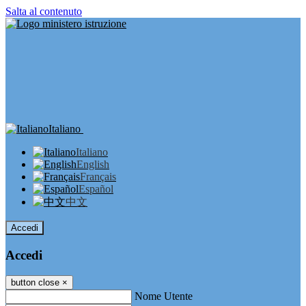
Salta al contenuto
Italiano
Italiano
English
Français
Español
中文
Accedi
Accedi
button close
×
Nome Utente