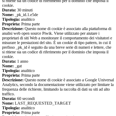
si ritiene sia un codice di riferimento per il dominio che imposta il
cookie.
Durata:
30 minuti
Nome:
_pk_id.1.e5de
Tipologia:
analitico
Proprieta:
Prima parte
Descrizione:
Questo nome di cookie è associato alla piattaforma di
analisi web open source Piwik. Viene utilizzato per aiutare i
proprietari di siti Web a monitorare il comportamento dei visitatori e
misurare le prestazioni del sito. È un cookie di tipo pattern, in cui il
prefisso _pk_id è seguito da una breve serie di numeri e lettere, che
si ritiene sia un codice di riferimento per il dominio che imposta il
cookie.
Durata:
1 anno
Nome:
_gat
Tipologia:
analitico
Proprieta:
Prima parte
Descrizione:
Questo nome di cookie è associato a Google Universal
Analytics, secondo la documentazione viene utilizzato per limitare la
frequenza delle richieste, limitando la raccolta di dati su siti ad alto
traffico.
Durata:
60 secondi
Nome:
LAST_REQUESTED_TARGET
Tipologia:
analitico
Proprieta:
Prima parte