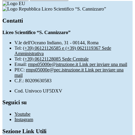
Liceo Scientifico “S. Cannizzaro”
Contatti
Liceo Scientifico “S. Cannizzaro”
V.le dell'Oceano Indiano, 31 - 00144, Roma
Tel:
(+39) 06121126585 e (+39) 0621119367 Sede
Amministrativa
Tel:
(+39) 06121128085 Sede Centrale
Email:
rmps05000e@istruzione.it
Link per inviare una mail
PEC:
rmps05000e@pec.istruzione.it
Link per inviare una
mail
C.F.: 80209630583
Cod. Univoco UF5DXV
Seguici su
Youtube
Instagram
Sezione Link Utili