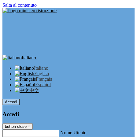
Salta al contenuto
Italiano
Italiano
English
Français
Español
中文
Accedi
Accedi
button close
×
Nome Utente