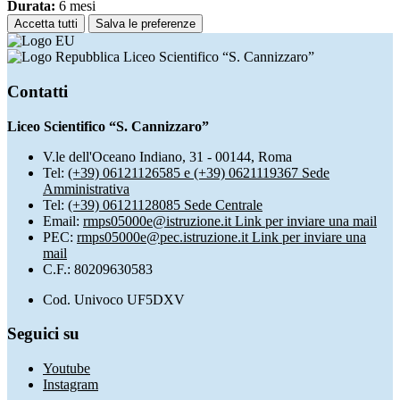
Durata:
6 mesi
Accetta tutti
Salva le preferenze
Liceo Scientifico “S. Cannizzaro”
Contatti
Liceo Scientifico “S. Cannizzaro”
V.le dell'Oceano Indiano, 31 - 00144, Roma
Tel:
(+39) 06121126585 e (+39) 0621119367 Sede
Amministrativa
Tel:
(+39) 06121128085 Sede Centrale
Email:
rmps05000e@istruzione.it
Link per inviare una mail
PEC:
rmps05000e@pec.istruzione.it
Link per inviare una
mail
C.F.: 80209630583
Cod. Univoco UF5DXV
Seguici su
Youtube
Instagram