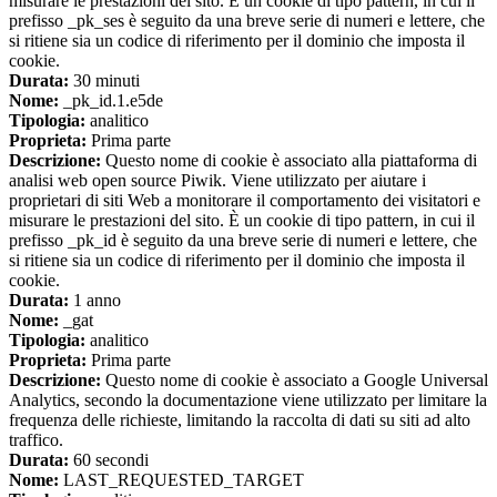
misurare le prestazioni del sito. È un cookie di tipo pattern, in cui il
prefisso _pk_ses è seguito da una breve serie di numeri e lettere, che
si ritiene sia un codice di riferimento per il dominio che imposta il
cookie.
Durata:
30 minuti
Nome:
_pk_id.1.e5de
Tipologia:
analitico
Proprieta:
Prima parte
Descrizione:
Questo nome di cookie è associato alla piattaforma di
analisi web open source Piwik. Viene utilizzato per aiutare i
proprietari di siti Web a monitorare il comportamento dei visitatori e
misurare le prestazioni del sito. È un cookie di tipo pattern, in cui il
prefisso _pk_id è seguito da una breve serie di numeri e lettere, che
si ritiene sia un codice di riferimento per il dominio che imposta il
cookie.
Durata:
1 anno
Nome:
_gat
Tipologia:
analitico
Proprieta:
Prima parte
Descrizione:
Questo nome di cookie è associato a Google Universal
Analytics, secondo la documentazione viene utilizzato per limitare la
frequenza delle richieste, limitando la raccolta di dati su siti ad alto
traffico.
Durata:
60 secondi
Nome:
LAST_REQUESTED_TARGET