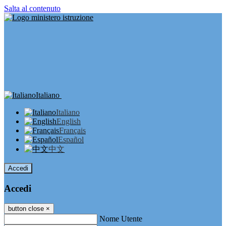
Salta al contenuto
Italiano
Italiano
English
Français
Español
中文
Accedi
Accedi
button close
×
Nome Utente