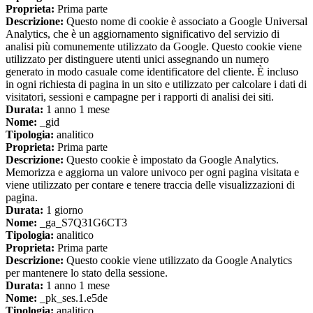
Proprieta:
Prima parte
Descrizione:
Questo nome di cookie è associato a Google Universal
Analytics, che è un aggiornamento significativo del servizio di
analisi più comunemente utilizzato da Google. Questo cookie viene
utilizzato per distinguere utenti unici assegnando un numero
generato in modo casuale come identificatore del cliente. È incluso
in ogni richiesta di pagina in un sito e utilizzato per calcolare i dati di
visitatori, sessioni e campagne per i rapporti di analisi dei siti.
Durata:
1 anno 1 mese
Nome:
_gid
Tipologia:
analitico
Proprieta:
Prima parte
Descrizione:
Questo cookie è impostato da Google Analytics.
Memorizza e aggiorna un valore univoco per ogni pagina visitata e
viene utilizzato per contare e tenere traccia delle visualizzazioni di
pagina.
Durata:
1 giorno
Nome:
_ga_S7Q31G6CT3
Tipologia:
analitico
Proprieta:
Prima parte
Descrizione:
Questo cookie viene utilizzato da Google Analytics
per mantenere lo stato della sessione.
Durata:
1 anno 1 mese
Nome:
_pk_ses.1.e5de
Tipologia:
analitico