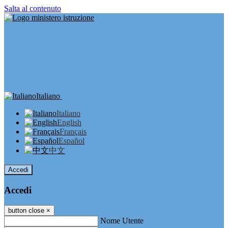
Salta al contenuto
Italiano
Italiano
English
Français
Español
中文
Accedi
Accedi
button close
×
Nome Utente