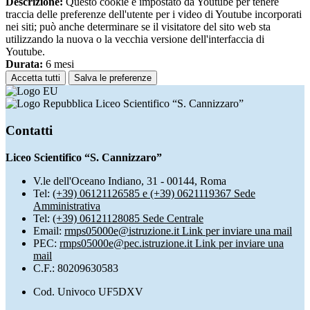
Descrizione:
Questo cookie è impostato da Youtube per tenere
traccia delle preferenze dell'utente per i video di Youtube incorporati
nei siti; può anche determinare se il visitatore del sito web sta
utilizzando la nuova o la vecchia versione dell'interfaccia di
Youtube.
Durata:
6 mesi
Accetta tutti
Salva le preferenze
Liceo Scientifico “S. Cannizzaro”
Contatti
Liceo Scientifico “S. Cannizzaro”
V.le dell'Oceano Indiano, 31 - 00144, Roma
Tel:
(+39) 06121126585 e (+39) 0621119367 Sede
Amministrativa
Tel:
(+39) 06121128085 Sede Centrale
Email:
rmps05000e@istruzione.it
Link per inviare una mail
PEC:
rmps05000e@pec.istruzione.it
Link per inviare una
mail
C.F.: 80209630583
Cod. Univoco UF5DXV