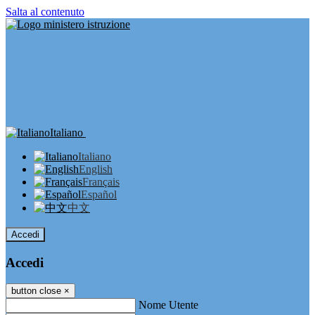
Salta al contenuto
Italiano
Italiano
English
Français
Español
中文
Accedi
Accedi
button close
×
Nome Utente