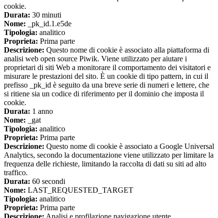
cookie.
Durata:
30 minuti
Nome:
_pk_id.1.e5de
Tipologia:
analitico
Proprieta:
Prima parte
Descrizione:
Questo nome di cookie è associato alla piattaforma di
analisi web open source Piwik. Viene utilizzato per aiutare i
proprietari di siti Web a monitorare il comportamento dei visitatori e
misurare le prestazioni del sito. È un cookie di tipo pattern, in cui il
prefisso _pk_id è seguito da una breve serie di numeri e lettere, che
si ritiene sia un codice di riferimento per il dominio che imposta il
cookie.
Durata:
1 anno
Nome:
_gat
Tipologia:
analitico
Proprieta:
Prima parte
Descrizione:
Questo nome di cookie è associato a Google Universal
Analytics, secondo la documentazione viene utilizzato per limitare la
frequenza delle richieste, limitando la raccolta di dati su siti ad alto
traffico.
Durata:
60 secondi
Nome:
LAST_REQUESTED_TARGET
Tipologia:
analitico
Proprieta:
Prima parte
Descrizione:
Analisi e profilazione navigazione utente