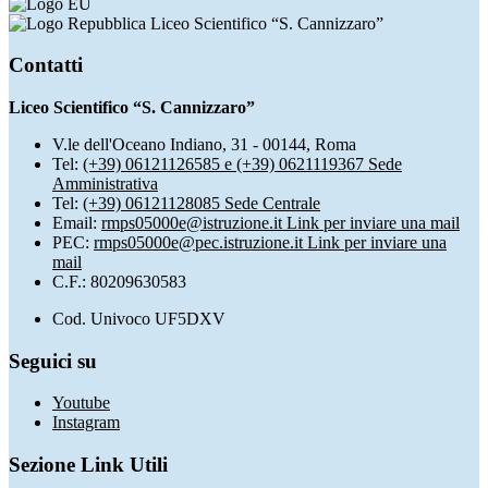
Liceo Scientifico “S. Cannizzaro”
Contatti
Liceo Scientifico “S. Cannizzaro”
V.le dell'Oceano Indiano, 31 - 00144, Roma
Tel:
(+39) 06121126585 e (+39) 0621119367 Sede
Amministrativa
Tel:
(+39) 06121128085 Sede Centrale
Email:
rmps05000e@istruzione.it
Link per inviare una mail
PEC:
rmps05000e@pec.istruzione.it
Link per inviare una
mail
C.F.: 80209630583
Cod. Univoco UF5DXV
Seguici su
Youtube
Instagram
Sezione Link Utili