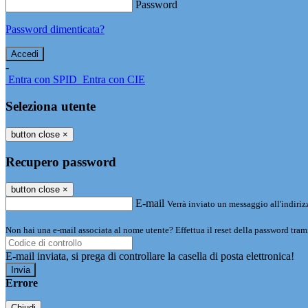
Password
Password dimenticata?
-
Entra con SPID
Entra con CIE
Seleziona utente
button close
×
Recupero password
button close
×
E-mail
Verrà inviato un messaggio all'indirizz
Non hai una e-mail associata al nome utente? Effettua il reset della password tram
E-mail inviata, si prega di controllare la casella di posta elettronica!
Errore
Chiudi