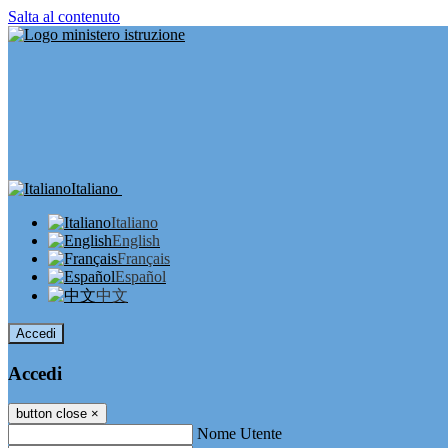
Salta al contenuto
Italiano
Italiano
English
Français
Español
中文
Accedi
Accedi
button close
×
Nome Utente