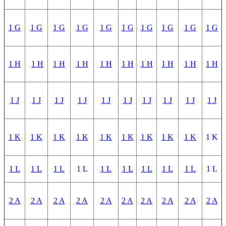
1 G
1 G
1 G
1 G
1 G
1 G
1 G
1 G
1 G
1 G
1 H
1 H
1 H
1 H
1 H
1 H
1 H
1 H
1 H
1 H
1 J
1 J
1 J
1 J
1 J
1 J
1 J
1 J
1 J
1 J
1 K
1 K
1 K
1 K
1 K
1 K
1 K
1 K
1 K
1 K
1 L
1 L
1 L
1 L
1 L
1 L
1 L
1 L
1 L
1 L
2 A
2 A
2 A
2 A
2 A
2 A
2 A
2 A
2 A
2 A