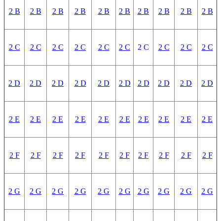
2 B
2 B
2 B
2 B
2 B
2 B
2 B
2 B
2 B
2 B
2 C
2 C
2 C
2 C
2 C
2 C
2 C
2 C
2 C
2 C
2 D
2 D
2 D
2 D
2 D
2 D
2 D
2 D
2 D
2 D
2 E
2 E
2 E
2 E
2 E
2 E
2 E
2 E
2 E
2 E
2 F
2 F
2 F
2 F
2 F
2 F
2 F
2 F
2 F
2 F
2 G
2 G
2 G
2 G
2 G
2 G
2 G
2 G
2 G
2 G