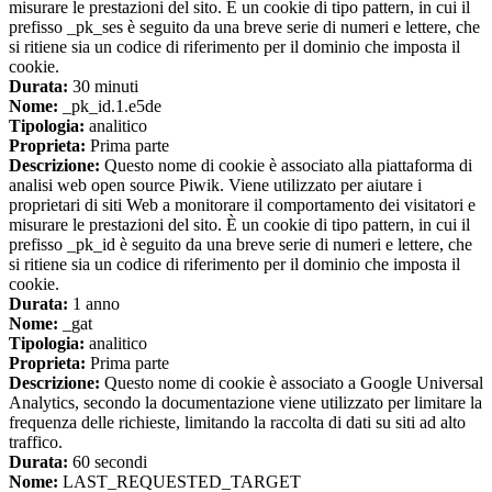
misurare le prestazioni del sito. È un cookie di tipo pattern, in cui il
prefisso _pk_ses è seguito da una breve serie di numeri e lettere, che
si ritiene sia un codice di riferimento per il dominio che imposta il
cookie.
Durata:
30 minuti
Nome:
_pk_id.1.e5de
Tipologia:
analitico
Proprieta:
Prima parte
Descrizione:
Questo nome di cookie è associato alla piattaforma di
analisi web open source Piwik. Viene utilizzato per aiutare i
proprietari di siti Web a monitorare il comportamento dei visitatori e
misurare le prestazioni del sito. È un cookie di tipo pattern, in cui il
prefisso _pk_id è seguito da una breve serie di numeri e lettere, che
si ritiene sia un codice di riferimento per il dominio che imposta il
cookie.
Durata:
1 anno
Nome:
_gat
Tipologia:
analitico
Proprieta:
Prima parte
Descrizione:
Questo nome di cookie è associato a Google Universal
Analytics, secondo la documentazione viene utilizzato per limitare la
frequenza delle richieste, limitando la raccolta di dati su siti ad alto
traffico.
Durata:
60 secondi
Nome:
LAST_REQUESTED_TARGET