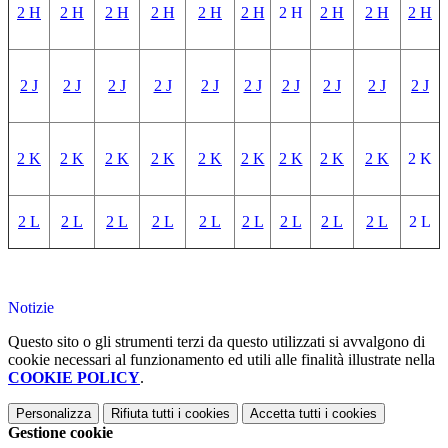
2 H
2 H
2 H
2 H
2 H
2 H
2 H
2 H
2 H
2 H
2 J
2 J
2 J
2 J
2 J
2 J
2 J
2 J
2 J
2 J
2 K
2 K
2 K
2 K
2 K
2 K
2 K
2 K
2 K
2 K
2 L
2 L
2 L
2 L
2 L
2 L
2 L
2 L
2 L
2 L
Notizie
Questo sito o gli strumenti terzi da questo utilizzati si avvalgono di
cookie necessari al funzionamento ed utili alle finalità illustrate nella
COOKIE POLICY
.
Personalizza
Rifiuta tutti
i cookies
Accetta tutti
i cookies
Gestione cookie