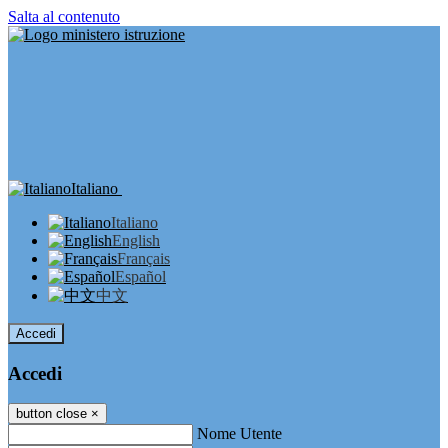
Salta al contenuto
Italiano
Italiano
English
Français
Español
中文
Accedi
Accedi
button close
×
Nome Utente