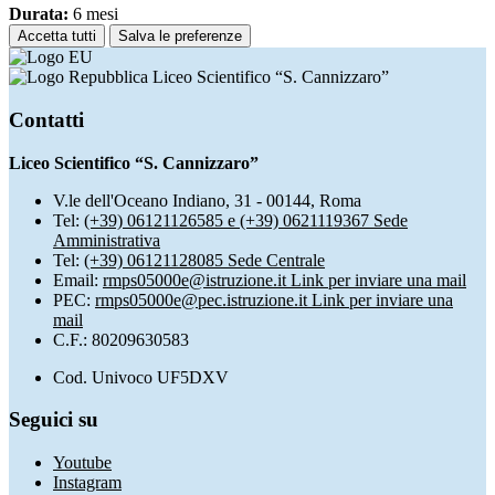
Durata:
6 mesi
Accetta tutti
Salva le preferenze
Liceo Scientifico “S. Cannizzaro”
Contatti
Liceo Scientifico “S. Cannizzaro”
V.le dell'Oceano Indiano, 31 - 00144, Roma
Tel:
(+39) 06121126585 e (+39) 0621119367 Sede
Amministrativa
Tel:
(+39) 06121128085 Sede Centrale
Email:
rmps05000e@istruzione.it
Link per inviare una mail
PEC:
rmps05000e@pec.istruzione.it
Link per inviare una
mail
C.F.: 80209630583
Cod. Univoco UF5DXV
Seguici su
Youtube
Instagram