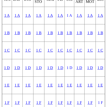
STO
ART
MOT
1 A
1 A
1 A
1 A
1 A
1 A
1 A
1 A
1 A
1 A
1 B
1 B
1 B
1 B
1 B
1 B
1 B
1 B
1 B
1 B
1 C
1 C
1 C
1 C
1 C
1 C
1 C
1 C
1 C
1 C
1 D
1 D
1 D
1 D
1 D
1 D
1 D
1 D
1 D
1 D
1 E
1 E
1 E
1 E
1 E
1 E
1 E
1 E
1 E
1 E
1 F
1 F
1 F
1 F
1 F
1 F
1 F
1 F
1 F
1 F