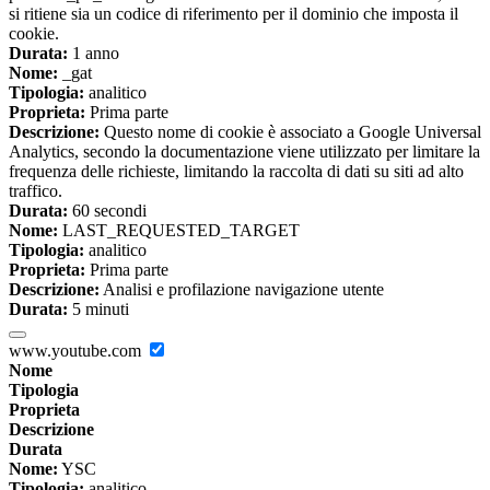
si ritiene sia un codice di riferimento per il dominio che imposta il
cookie.
Durata:
1 anno
Nome:
_gat
Tipologia:
analitico
Proprieta:
Prima parte
Descrizione:
Questo nome di cookie è associato a Google Universal
Analytics, secondo la documentazione viene utilizzato per limitare la
frequenza delle richieste, limitando la raccolta di dati su siti ad alto
traffico.
Durata:
60 secondi
Nome:
LAST_REQUESTED_TARGET
Tipologia:
analitico
Proprieta:
Prima parte
Descrizione:
Analisi e profilazione navigazione utente
Durata:
5 minuti
www.youtube.com
Nome
Tipologia
Proprieta
Descrizione
Durata
Nome:
YSC
Tipologia:
analitico