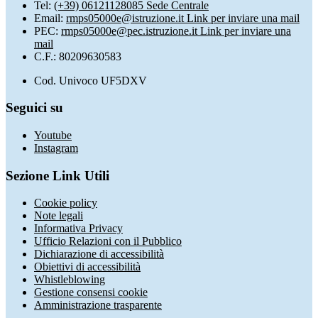
Tel:
(+39) 06121128085 Sede Centrale
Email:
rmps05000e@istruzione.it
Link per inviare una mail
PEC:
rmps05000e@pec.istruzione.it
Link per inviare una
mail
C.F.: 80209630583
Cod. Univoco UF5DXV
Seguici su
Youtube
Instagram
Sezione Link Utili
Cookie policy
Note legali
Informativa Privacy
Ufficio Relazioni con il Pubblico
Dichiarazione di accessibilità
Obiettivi di accessibilità
Whistleblowing
Gestione consensi cookie
Amministrazione trasparente