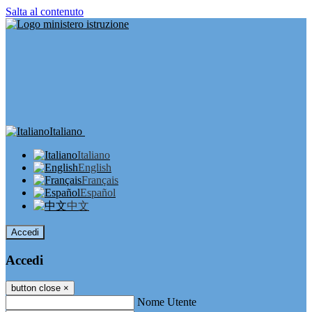
Salta al contenuto
Italiano
Italiano
English
Français
Español
中文
Accedi
Accedi
button close
×
Nome Utente