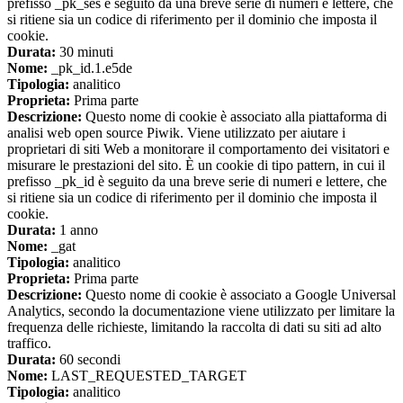
prefisso _pk_ses è seguito da una breve serie di numeri e lettere, che
si ritiene sia un codice di riferimento per il dominio che imposta il
cookie.
Durata:
30 minuti
Nome:
_pk_id.1.e5de
Tipologia:
analitico
Proprieta:
Prima parte
Descrizione:
Questo nome di cookie è associato alla piattaforma di
analisi web open source Piwik. Viene utilizzato per aiutare i
proprietari di siti Web a monitorare il comportamento dei visitatori e
misurare le prestazioni del sito. È un cookie di tipo pattern, in cui il
prefisso _pk_id è seguito da una breve serie di numeri e lettere, che
si ritiene sia un codice di riferimento per il dominio che imposta il
cookie.
Durata:
1 anno
Nome:
_gat
Tipologia:
analitico
Proprieta:
Prima parte
Descrizione:
Questo nome di cookie è associato a Google Universal
Analytics, secondo la documentazione viene utilizzato per limitare la
frequenza delle richieste, limitando la raccolta di dati su siti ad alto
traffico.
Durata:
60 secondi
Nome:
LAST_REQUESTED_TARGET
Tipologia:
analitico