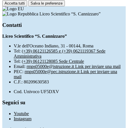
Accetta tutti
Salva le preferenze
Liceo Scientifico “S. Cannizzaro”
Contatti
Liceo Scientifico “S. Cannizzaro”
V.le dell'Oceano Indiano, 31 - 00144, Roma
Tel:
(+39) 06121126585 e (+39) 0621119367 Sede
Amministrativa
Tel:
(+39) 06121128085 Sede Centrale
Email:
rmps05000e@istruzione.it
Link per inviare una mail
PEC:
rmps05000e@pec.istruzione.it
Link per inviare una
mail
C.F.: 80209630583
Cod. Univoco UF5DXV
Seguici su
Youtube
Instagram