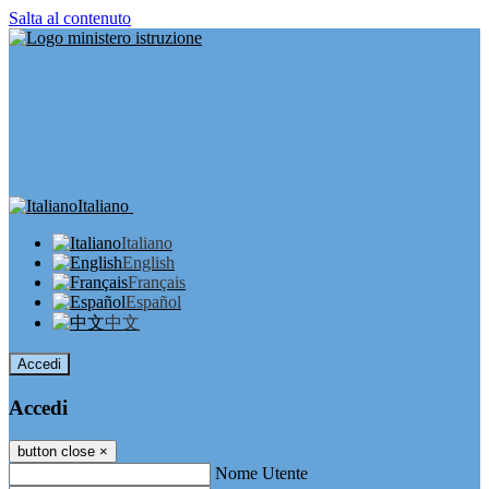
Salta al contenuto
Italiano
Italiano
English
Français
Español
中文
Accedi
Accedi
button close
×
Nome Utente