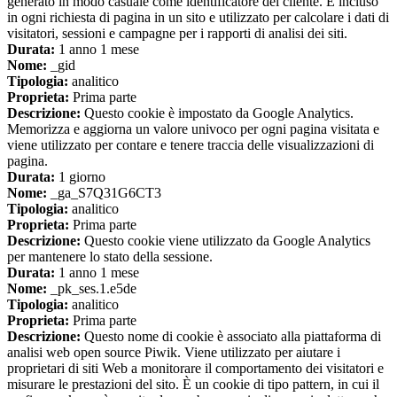
generato in modo casuale come identificatore del cliente. È incluso
in ogni richiesta di pagina in un sito e utilizzato per calcolare i dati di
visitatori, sessioni e campagne per i rapporti di analisi dei siti.
Durata:
1 anno 1 mese
Nome:
_gid
Tipologia:
analitico
Proprieta:
Prima parte
Descrizione:
Questo cookie è impostato da Google Analytics.
Memorizza e aggiorna un valore univoco per ogni pagina visitata e
viene utilizzato per contare e tenere traccia delle visualizzazioni di
pagina.
Durata:
1 giorno
Nome:
_ga_S7Q31G6CT3
Tipologia:
analitico
Proprieta:
Prima parte
Descrizione:
Questo cookie viene utilizzato da Google Analytics
per mantenere lo stato della sessione.
Durata:
1 anno 1 mese
Nome:
_pk_ses.1.e5de
Tipologia:
analitico
Proprieta:
Prima parte
Descrizione:
Questo nome di cookie è associato alla piattaforma di
analisi web open source Piwik. Viene utilizzato per aiutare i
proprietari di siti Web a monitorare il comportamento dei visitatori e
misurare le prestazioni del sito. È un cookie di tipo pattern, in cui il