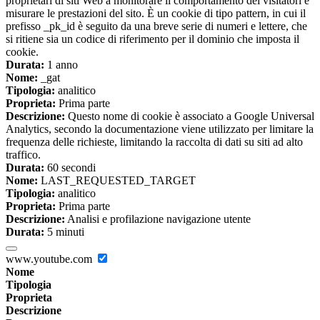
proprietari di siti Web a monitorare il comportamento dei visitatori e
misurare le prestazioni del sito. È un cookie di tipo pattern, in cui il
prefisso _pk_id è seguito da una breve serie di numeri e lettere, che
si ritiene sia un codice di riferimento per il dominio che imposta il
cookie.
Durata:
1 anno
Nome:
_gat
Tipologia:
analitico
Proprieta:
Prima parte
Descrizione:
Questo nome di cookie è associato a Google Universal
Analytics, secondo la documentazione viene utilizzato per limitare la
frequenza delle richieste, limitando la raccolta di dati su siti ad alto
traffico.
Durata:
60 secondi
Nome:
LAST_REQUESTED_TARGET
Tipologia:
analitico
Proprieta:
Prima parte
Descrizione:
Analisi e profilazione navigazione utente
Durata:
5 minuti
www.youtube.com
Nome
Tipologia
Proprieta
Descrizione