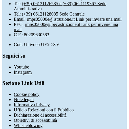
Tel:
(+39) 06121126585 e (+39) 0621119367 Sede
Amministrativa
Tel:
(+39) 06121128085 Sede Centrale
Email:
rmps05000e@istruzione.it
Link per inviare una mail
PEC:
rmps05000e@pec.istruzione.it
Link per inviare una
mail
C.F.: 80209630583
Cod. Univoco UF5DXV
Seguici su
Youtube
Instagram
Sezione Link Utili
Cookie policy
Note legali
Informativa Privacy
Ufficio Relazioni con il Pubblico
Dichiarazione di accessibilità
Obiettivi di accessibilità
Whistleblowing