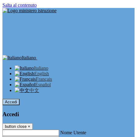
Salta al contenuto
Italiano
Italiano
English
Français
Español
中文
Accedi
Accedi
button close
×
Nome Utente