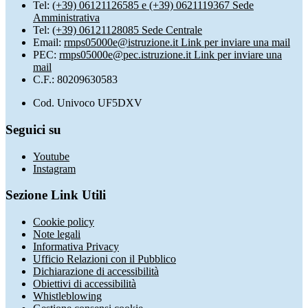
Tel:
(+39) 06121126585 e (+39) 0621119367 Sede
Amministrativa
Tel:
(+39) 06121128085 Sede Centrale
Email:
rmps05000e@istruzione.it
Link per inviare una mail
PEC:
rmps05000e@pec.istruzione.it
Link per inviare una
mail
C.F.: 80209630583
Cod. Univoco UF5DXV
Seguici su
Youtube
Instagram
Sezione Link Utili
Cookie policy
Note legali
Informativa Privacy
Ufficio Relazioni con il Pubblico
Dichiarazione di accessibilità
Obiettivi di accessibilità
Whistleblowing