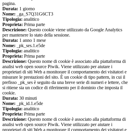
pagina.
Durata:
1 giorno
Nome:
_ga_S7Q31G6CT3
Tipologia:
analitico
Proprieta:
Prima parte
Descrizione:
Questo cookie viene utilizzato da Google Analytics
per mantenere lo stato della sessione.
Durata:
1 anno 1 mese
Nome:
_pk_ses.1.e5de
Tipologia:
analitico
Proprieta:
Prima parte
Descrizione:
Questo nome di cookie è associato alla piattaforma di
analisi web open source Piwik. Viene utilizzato per aiutare i
proprietari di siti Web a monitorare il comportamento dei visitatori e
misurare le prestazioni del sito. È un cookie di tipo pattern, in cui il
prefisso _pk_ses è seguito da una breve serie di numeri e lettere, che
si ritiene sia un codice di riferimento per il dominio che imposta il
cookie.
Durata:
30 minuti
Nome:
_pk_id.1.e5de
Tipologia:
analitico
Proprieta:
Prima parte
Descrizione:
Questo nome di cookie è associato alla piattaforma di
analisi web open source Piwik. Viene utilizzato per aiutare i
proprietari di siti Web a monitorare il comportamento dei visitatori e