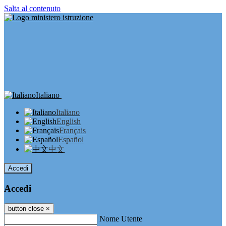
Salta al contenuto
Italiano
Italiano
English
Français
Español
中文
Accedi
Accedi
button close
×
Nome Utente