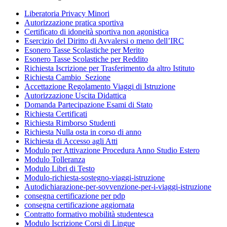
Liberatoria Privacy Minori
Autorizzazione pratica sportiva
Certificato di idoneità sportiva non agonistica
Esercizio del Diritto di Avvalersi o meno dell’IRC
Esonero Tasse Scolastiche per Merito
Esonero Tasse Scolastiche per Reddito
Richiesta Iscrizione per Trasferimento da altro Istituto
Richiesta Cambio_Sezione
Accettazione Regolamento Viaggi di Istruzione
Autorizzazione Uscita Didattica
Domanda Partecipazione Esami di Stato
Richiesta Certificati
Richiesta Rimborso Studenti
Richiesta Nulla osta in corso di anno
Richiesta di Accesso agli Atti
Modulo per Attivazione Procedura Anno Studio Estero
Modulo Tolleranza
Modulo Libri di Testo
Modulo-richiesta-sostegno-viaggi-istruzione
Autodichiarazione-per-sovvenzione-per-i-viaggi-istruzione
consegna certificazione per pdp
consegna certificazione aggiornata
Contratto formativo mobilità studentesca
Modulo Iscrizione Corsi di Lingue