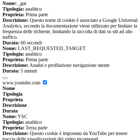
Nome:
_gat
Tipologia:
analitico
Proprieta:
Prima parte
Descrizione:
Questo nome di cookie è associato a Google Universal
Analytics, secondo la documentazione viene utilizzato per limitare la
frequenza delle richieste, limitando la raccolta di dati su siti ad alto
traffico.
Durata:
60 secondi
Nome:
LAST_REQUESTED_TARGET
Tipologia:
analitico
Proprieta:
Prima parte
Descrizione:
Analisi e profilazione navigazione utente
Durata:
5 minuti
www.youtube.com
Nome
Tipologia
Proprieta
Descrizione
Durata
Nome:
YSC
Tipologia:
analitico
Proprieta:
Terza parte
Descrizione:
Questo cookie è impostato da YouTube per tenere
traccia delle visualizzazioni dei video incorporati.