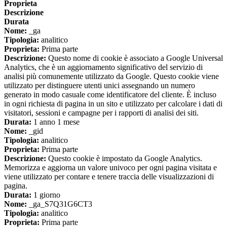
Proprieta
Descrizione
Durata
Nome:
_ga
Tipologia:
analitico
Proprieta:
Prima parte
Descrizione:
Questo nome di cookie è associato a Google Universal
Analytics, che è un aggiornamento significativo del servizio di
analisi più comunemente utilizzato da Google. Questo cookie viene
utilizzato per distinguere utenti unici assegnando un numero
generato in modo casuale come identificatore del cliente. È incluso
in ogni richiesta di pagina in un sito e utilizzato per calcolare i dati di
visitatori, sessioni e campagne per i rapporti di analisi dei siti.
Durata:
1 anno 1 mese
Nome:
_gid
Tipologia:
analitico
Proprieta:
Prima parte
Descrizione:
Questo cookie è impostato da Google Analytics.
Memorizza e aggiorna un valore univoco per ogni pagina visitata e
viene utilizzato per contare e tenere traccia delle visualizzazioni di
pagina.
Durata:
1 giorno
Nome:
_ga_S7Q31G6CT3
Tipologia:
analitico
Proprieta:
Prima parte