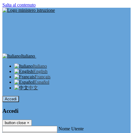
Salta al contenuto
Italiano
Italiano
English
Français
Español
中文
Accedi
Accedi
button close
×
Nome Utente