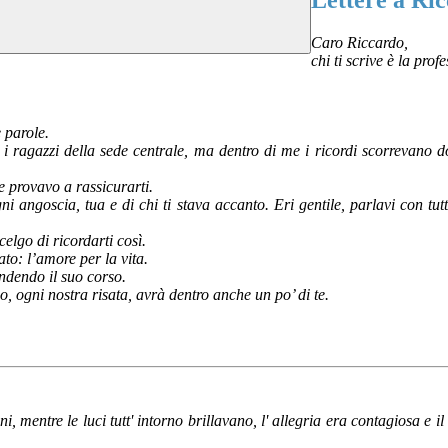
Lettere a Ric
Caro Riccardo,
chi ti scrive è la pro
e parole.
i ragazzi della sede centrale, ma dentro di me i ricordi scorrevano do
he provavo a rassicurarti.
ni angoscia, tua e di chi ti stava accanto. Eri gentile, parlavi con tut
celgo di ricordarti così.
ato: l’amore per la vita.
rendendo il suo corso.
, ogni nostra risata, avrà dentro anche un po’ di te.
ni, mentre le luci tutt' intorno brillavano, l' allegria era contagiosa e