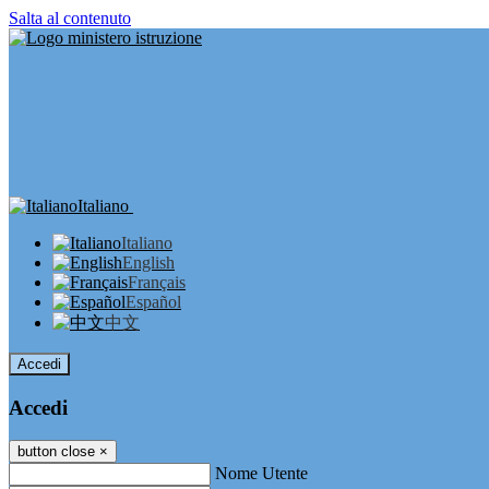
Salta al contenuto
Italiano
Italiano
English
Français
Español
中文
Accedi
Accedi
button close
×
Nome Utente