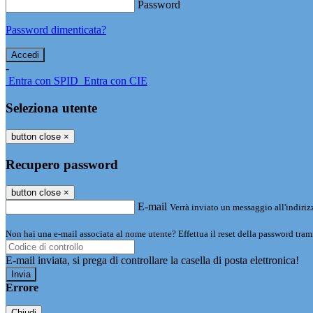
Password
Password dimenticata?
-
Entra con SPID
Entra con CIE
Seleziona utente
button close
×
Recupero password
button close
×
E-mail
Verrà inviato un messaggio all'indirizz
Non hai una e-mail associata al nome utente? Effettua il reset della password tram
E-mail inviata, si prega di controllare la casella di posta elettronica!
Errore
Chiudi