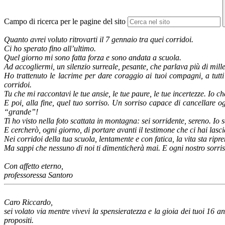
Campo di ricerca per le pagine del sito
Quanto avrei voluto ritrovarti il 7 gennaio tra quei corridoi.
Ci ho sperato fino all’ultimo.
Quel giorno mi sono fatta forza e sono andata a scuola.
Ad accogliermi, un silenzio surreale, pesante, che parlava più di mill
Ho trattenuto le lacrime per dare coraggio ai tuoi compagni, a tutti 
corridoi.
Tu che mi raccontavi le tue ansie, le tue paure, le tue incertezze. Io c
E poi, alla fine, quel tuo sorriso. Un sorriso capace di cancellare og
“grande”!
Ti ho visto nella foto scattata in montagna: sei sorridente, sereno. Io s
E cercherò, ogni giorno, di portare avanti il testimone che ci hai lasci
Nei corridoi della tua scuola, lentamente e con fatica, la vita sta rip
Ma sappi che nessuno di noi ti dimenticherà mai. E ogni nostro sorriso
Con affetto eterno,
professoressa Santoro
Caro Riccardo,
sei volato via mentre vivevi la spensieratezza e la gioia dei tuoi 16 an
propositi.