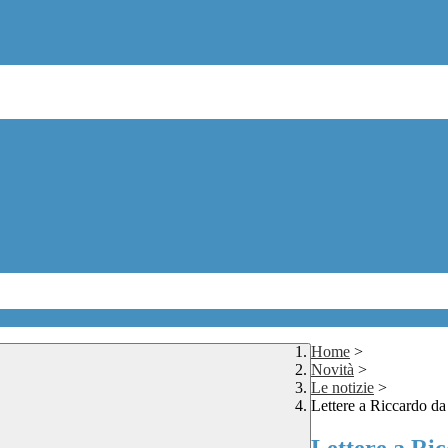
Home
>
Novità
>
Le notizie
>
Lettere a Riccardo da