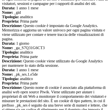
visitatori, sessioni e campagne per i rapporti di analisi dei siti.
Durata:
1 anno 1 mese
Nome:
_gid
Tipologia:
analitico
Proprieta:
Prima parte
Descrizione:
Questo cookie è impostato da Google Analytics.
Memorizza e aggiorna un valore univoco per ogni pagina visitata e
viene utilizzato per contare e tenere traccia delle visualizzazioni di
pagina.
Durata:
1 giorno
Nome:
_ga_S7Q31G6CT3
Tipologia:
analitico
Proprieta:
Prima parte
Descrizione:
Questo cookie viene utilizzato da Google Analytics
per mantenere lo stato della sessione.
Durata:
1 anno 1 mese
Nome:
_pk_ses.1.e5de
Tipologia:
analitico
Proprieta:
Prima parte
Descrizione:
Questo nome di cookie è associato alla piattaforma di
analisi web open source Piwik. Viene utilizzato per aiutare i
proprietari di siti Web a monitorare il comportamento dei visitatori e
misurare le prestazioni del sito. È un cookie di tipo pattern, in cui il
prefisso _pk_ses è seguito da una breve serie di numeri e lettere, che
si ritiene sia un codice di riferimento per il dominio che imposta il