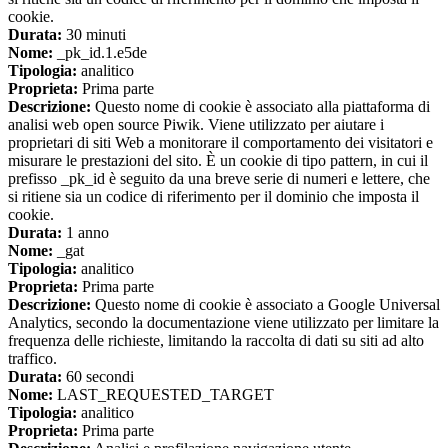
cookie.
Durata:
30 minuti
Nome:
_pk_id.1.e5de
Tipologia:
analitico
Proprieta:
Prima parte
Descrizione:
Questo nome di cookie è associato alla piattaforma di
analisi web open source Piwik. Viene utilizzato per aiutare i
proprietari di siti Web a monitorare il comportamento dei visitatori e
misurare le prestazioni del sito. È un cookie di tipo pattern, in cui il
prefisso _pk_id è seguito da una breve serie di numeri e lettere, che
si ritiene sia un codice di riferimento per il dominio che imposta il
cookie.
Durata:
1 anno
Nome:
_gat
Tipologia:
analitico
Proprieta:
Prima parte
Descrizione:
Questo nome di cookie è associato a Google Universal
Analytics, secondo la documentazione viene utilizzato per limitare la
frequenza delle richieste, limitando la raccolta di dati su siti ad alto
traffico.
Durata:
60 secondi
Nome:
LAST_REQUESTED_TARGET
Tipologia:
analitico
Proprieta:
Prima parte