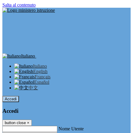
Salta al contenuto
Italiano
Italiano
English
Français
Español
中文
Accedi
Accedi
button close
×
Nome Utente