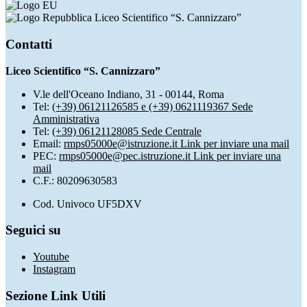
Liceo Scientifico “S. Cannizzaro”
Contatti
Liceo Scientifico “S. Cannizzaro”
V.le dell'Oceano Indiano, 31 - 00144, Roma
Tel:
(+39) 06121126585 e (+39) 0621119367 Sede
Amministrativa
Tel:
(+39) 06121128085 Sede Centrale
Email:
rmps05000e@istruzione.it
Link per inviare una mail
PEC:
rmps05000e@pec.istruzione.it
Link per inviare una
mail
C.F.: 80209630583
Cod. Univoco UF5DXV
Seguici su
Youtube
Instagram
Sezione Link Utili