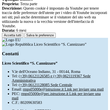
Proprieta:
Terza parte
Descrizione:
Questo cookie è impostato da Youtube per tenere
traccia delle preferenze dell'utente per i video di Youtube incorporati
nei siti; può anche determinare se il visitatore del sito web sta
utilizzando la nuova o la vecchia versione dell'interfaccia di
Youtube.
Durata:
6 mesi
Accetta tutti
Salva le preferenze
Liceo Scientifico “S. Cannizzaro”
Contatti
Liceo Scientifico “S. Cannizzaro”
V.le dell'Oceano Indiano, 31 - 00144, Roma
Tel:
(+39) 06121126585 e (+39) 0621119367 Sede
Amministrativa
Tel:
(+39) 06121128085 Sede Centrale
Email:
rmps05000e@istruzione.it
Link per inviare una mail
PEC:
rmps05000e@pec.istruzione.it
Link per inviare una
mail
C.F.: 80209630583