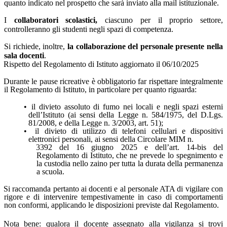
quanto indicato nel prospetto che sarà inviato alla mail istituzionale.
I
collaboratori scolastici,
ciascuno per il proprio settore,
controlleranno gli studenti negli spazi di competenza.
Si richiede, inoltre,
la collaborazione del personale presente nella
sala docenti
.
Rispetto del Regolamento di Istituto aggiornato il 06/10/2025
Durante le pause ricreative è obbligatorio far rispettare integralmente
il Regolamento di Istituto, in particolare per quanto riguarda:
•
il divieto assoluto di fumo nei locali e negli spazi esterni
dell’Istituto (ai sensi della Legge n. 584/1975, del D.Lgs.
81/2008, e della Legge n. 3/2003, art. 51);
•
il divieto di utilizzo di telefoni cellulari e dispositivi
elettronici personali, ai sensi della Circolare MIM n.
3392 del 16 giugno 2025 e dell’art. 14-bis del
Regolamento di Istituto, che ne prevede lo spegnimento e
la custodia nello zaino per tutta la durata della permanenza
a scuola.
Si raccomanda pertanto ai docenti e al personale ATA di vigilare con
rigore e di intervenire tempestivamente in caso di comportamenti
non conformi, applicando le disposizioni previste dal Regolamento.
Nota bene: qualora il docente assegnato alla vigilanza si trovi