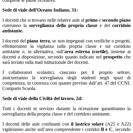
comprese le pause ricreative.
Sede di viale dell’Oceano Indiano, 31:
I docenti che si trovano nelle relative aule al
primo
e
secondo piano
cureranno la
sorveglianza della propria classe
e del
corridoio
antistante.
I docenti del
piano terra
, se
non impegnati con verifiche o progetti,
effettueranno la vigilanza sulla propria classe e sul corridoio
antistante o, in alternativa, sull’
area esterna (cortile)
,
insieme ai
docenti a disposizione, secondo quanto indicato nel
prospetto
che
sarà inviato sulla mail istituzionale dei docenti.
I collaboratori scolastici, ciascuno per il proprio settore,
assicureranno la sorveglianza degli studenti negli spazi di
competenza,
in coerenza con quanto previsto dall’art. 47 del CCNL
Comparto Scuola.
Sede di viale della Civiltà del lavoro, 2d:
Tutti i docenti in servizio durante la ricreazione garantiranno la
sorveglianza della propria classe e del corridoio antistante.
I docenti delle aule confinanti con
il lastrico solare
(A25 e A22)
vigileranno anche sull’area comprendente i corridoi
B e C
, secondo