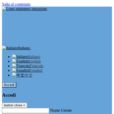
Salta al contenuto
Italiano
Italiano
English
Français
Español
中文
Accedi
Accedi
button close
×
Nome Utente