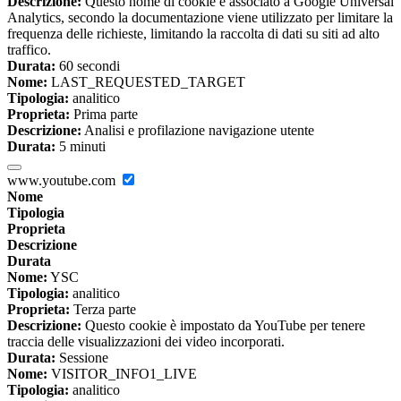
Descrizione:
Questo nome di cookie è associato a Google Universal
Analytics, secondo la documentazione viene utilizzato per limitare la
frequenza delle richieste, limitando la raccolta di dati su siti ad alto
traffico.
Durata:
60 secondi
Nome:
LAST_REQUESTED_TARGET
Tipologia:
analitico
Proprieta:
Prima parte
Descrizione:
Analisi e profilazione navigazione utente
Durata:
5 minuti
www.youtube.com
Nome
Tipologia
Proprieta
Descrizione
Durata
Nome:
YSC
Tipologia:
analitico
Proprieta:
Terza parte
Descrizione:
Questo cookie è impostato da YouTube per tenere
traccia delle visualizzazioni dei video incorporati.
Durata:
Sessione
Nome:
VISITOR_INFO1_LIVE
Tipologia:
analitico