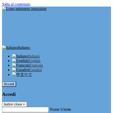
Salta al contenuto
Italiano
Italiano
English
Français
Español
中文
Accedi
Accedi
button close
×
Nome Utente