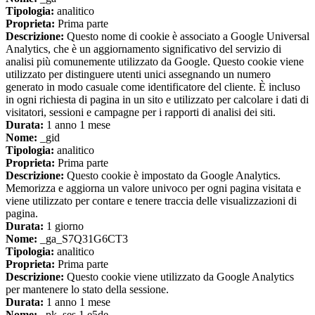
Tipologia:
analitico
Proprieta:
Prima parte
Descrizione:
Questo nome di cookie è associato a Google Universal
Analytics, che è un aggiornamento significativo del servizio di
analisi più comunemente utilizzato da Google. Questo cookie viene
utilizzato per distinguere utenti unici assegnando un numero
generato in modo casuale come identificatore del cliente. È incluso
in ogni richiesta di pagina in un sito e utilizzato per calcolare i dati di
visitatori, sessioni e campagne per i rapporti di analisi dei siti.
Durata:
1 anno 1 mese
Nome:
_gid
Tipologia:
analitico
Proprieta:
Prima parte
Descrizione:
Questo cookie è impostato da Google Analytics.
Memorizza e aggiorna un valore univoco per ogni pagina visitata e
viene utilizzato per contare e tenere traccia delle visualizzazioni di
pagina.
Durata:
1 giorno
Nome:
_ga_S7Q31G6CT3
Tipologia:
analitico
Proprieta:
Prima parte
Descrizione:
Questo cookie viene utilizzato da Google Analytics
per mantenere lo stato della sessione.
Durata:
1 anno 1 mese
Nome:
_pk_ses.1.e5de