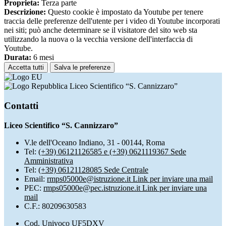
Proprieta:
Terza parte
Descrizione:
Questo cookie è impostato da Youtube per tenere
traccia delle preferenze dell'utente per i video di Youtube incorporati
nei siti; può anche determinare se il visitatore del sito web sta
utilizzando la nuova o la vecchia versione dell'interfaccia di
Youtube.
Durata:
6 mesi
Accetta tutti
Salva le preferenze
Liceo Scientifico “S. Cannizzaro”
Contatti
Liceo Scientifico “S. Cannizzaro”
V.le dell'Oceano Indiano, 31 - 00144, Roma
Tel:
(+39) 06121126585 e (+39) 0621119367 Sede
Amministrativa
Tel:
(+39) 06121128085 Sede Centrale
Email:
rmps05000e@istruzione.it
Link per inviare una mail
PEC:
rmps05000e@pec.istruzione.it
Link per inviare una
mail
C.F.: 80209630583
Cod. Univoco UF5DXV