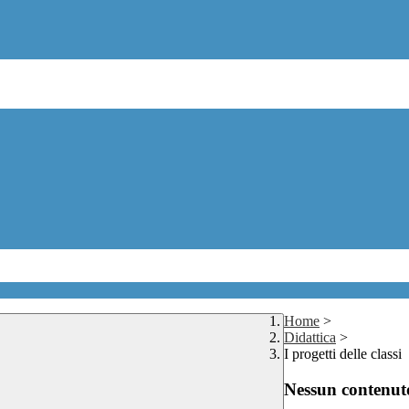
Home
>
Didattica
>
I progetti delle classi
Nessun contenuto