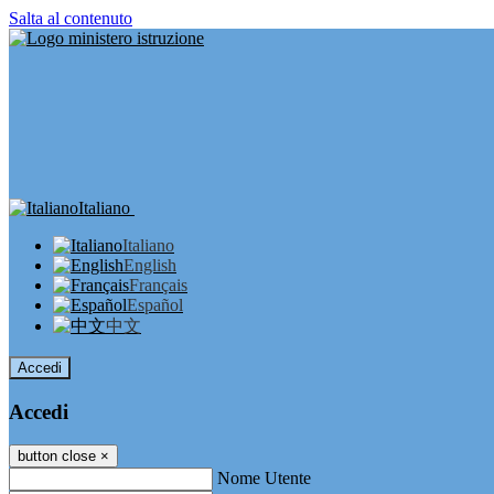
Salta al contenuto
Italiano
Italiano
English
Français
Español
中文
Accedi
Accedi
button close
×
Nome Utente