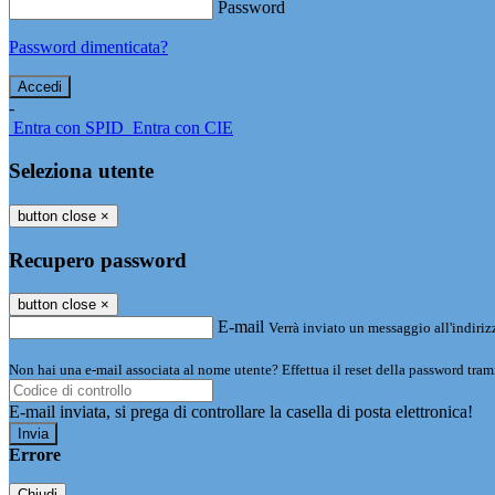
Password
Password dimenticata?
-
Entra con SPID
Entra con CIE
Seleziona utente
button close
×
Recupero password
button close
×
E-mail
Verrà inviato un messaggio all'indirizz
Non hai una e-mail associata al nome utente? Effettua il reset della password tram
E-mail inviata, si prega di controllare la casella di posta elettronica!
Errore
Chiudi