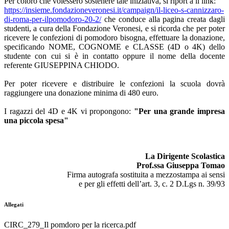
Per coloro che volessero sostenere tale iniziativa, si riport a il link:
https://insieme.fondazioneveronesi.it/campaign/il-liceo-s-cannizzaro-
di-roma-per-ilpomodoro-20-2/
che conduce alla pagina creata dagli
studenti, a cura della Fondazione Veronesi, e si ricorda che per poter
ricevere le confezioni di pomodoro bisogna, effettuare la donazione,
specificando NOME, COGNOME e CLASSE (4D o 4K) dello
studente con cui si è in contatto oppure il nome della docente
referente GIUSEPPINA CHIODO.
Per poter ricevere e distribuire le confezioni la scuola dovrà
raggiungere una donazione minima di 480 euro.
I ragazzi del 4D e 4K vi propongono:
"Per una grande impresa
una piccola spesa"
La Dirigente Scolastica
Prof.ssa Giuseppa Tomao
Firma autografa sostituita a mezzostampa ai sensi
e per gli effetti dell’art. 3, c. 2 D.Lgs n. 39/93
Allegati
CIRC_279_Il pomdoro per la ricerca.pdf