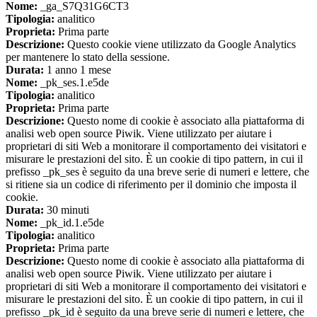
Nome:
_ga_S7Q31G6CT3
Tipologia:
analitico
Proprieta:
Prima parte
Descrizione:
Questo cookie viene utilizzato da Google Analytics
per mantenere lo stato della sessione.
Durata:
1 anno 1 mese
Nome:
_pk_ses.1.e5de
Tipologia:
analitico
Proprieta:
Prima parte
Descrizione:
Questo nome di cookie è associato alla piattaforma di
analisi web open source Piwik. Viene utilizzato per aiutare i
proprietari di siti Web a monitorare il comportamento dei visitatori e
misurare le prestazioni del sito. È un cookie di tipo pattern, in cui il
prefisso _pk_ses è seguito da una breve serie di numeri e lettere, che
si ritiene sia un codice di riferimento per il dominio che imposta il
cookie.
Durata:
30 minuti
Nome:
_pk_id.1.e5de
Tipologia:
analitico
Proprieta:
Prima parte
Descrizione:
Questo nome di cookie è associato alla piattaforma di
analisi web open source Piwik. Viene utilizzato per aiutare i
proprietari di siti Web a monitorare il comportamento dei visitatori e
misurare le prestazioni del sito. È un cookie di tipo pattern, in cui il
prefisso _pk_id è seguito da una breve serie di numeri e lettere, che