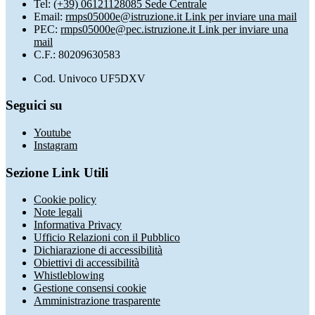
Tel:
(+39) 06121128085 Sede Centrale
Email:
rmps05000e@istruzione.it
Link per inviare una mail
PEC:
rmps05000e@pec.istruzione.it
Link per inviare una
mail
C.F.: 80209630583
Cod. Univoco UF5DXV
Seguici su
Youtube
Instagram
Sezione Link Utili
Cookie policy
Note legali
Informativa Privacy
Ufficio Relazioni con il Pubblico
Dichiarazione di accessibilità
Obiettivi di accessibilità
Whistleblowing
Gestione consensi cookie
Amministrazione trasparente