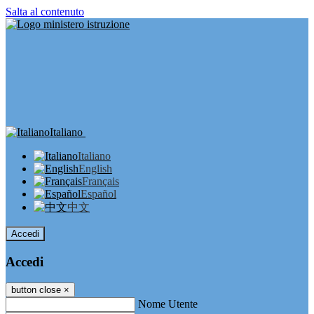
Salta al contenuto
Italiano
Italiano
English
Français
Español
中文
Accedi
Accedi
button close
×
Nome Utente