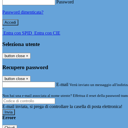
Password
Password dimenticata?
-
Entra con SPID
Entra con CIE
Seleziona utente
button close
×
Recupero password
button close
×
E-mail
Verrà inviato un messaggio all'indirizz
Non hai una e-mail associata al nome utente? Effettua il reset della password tram
E-mail inviata, si prega di controllare la casella di posta elettronica!
Errore
Chiudi