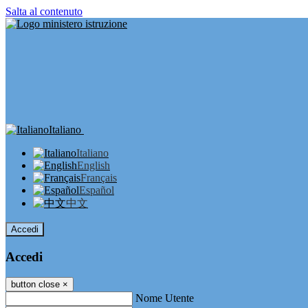
Salta al contenuto
Italiano
Italiano
English
Français
Español
中文
Accedi
Accedi
button close
×
Nome Utente