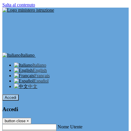
Salta al contenuto
Italiano
Italiano
English
Français
Español
中文
Accedi
Accedi
button close
×
Nome Utente