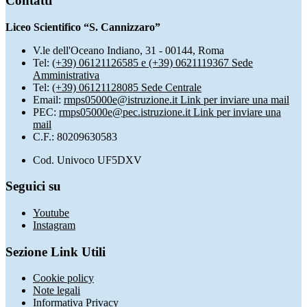
Contatti
Liceo Scientifico “S. Cannizzaro”
V.le dell'Oceano Indiano, 31 - 00144, Roma
Tel:
(+39) 06121126585 e (+39) 0621119367 Sede
Amministrativa
Tel:
(+39) 06121128085 Sede Centrale
Email:
rmps05000e@istruzione.it
Link per inviare una mail
PEC:
rmps05000e@pec.istruzione.it
Link per inviare una
mail
C.F.: 80209630583
Cod. Univoco UF5DXV
Seguici su
Youtube
Instagram
Sezione Link Utili
Cookie policy
Note legali
Informativa Privacy