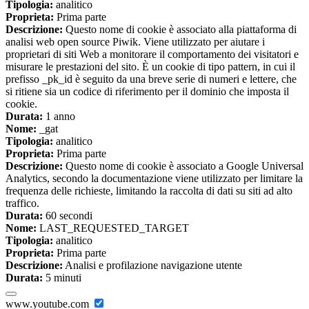
Tipologia:
analitico
Proprieta:
Prima parte
Descrizione:
Questo nome di cookie è associato alla piattaforma di
analisi web open source Piwik. Viene utilizzato per aiutare i
proprietari di siti Web a monitorare il comportamento dei visitatori e
misurare le prestazioni del sito. È un cookie di tipo pattern, in cui il
prefisso _pk_id è seguito da una breve serie di numeri e lettere, che
si ritiene sia un codice di riferimento per il dominio che imposta il
cookie.
Durata:
1 anno
Nome:
_gat
Tipologia:
analitico
Proprieta:
Prima parte
Descrizione:
Questo nome di cookie è associato a Google Universal
Analytics, secondo la documentazione viene utilizzato per limitare la
frequenza delle richieste, limitando la raccolta di dati su siti ad alto
traffico.
Durata:
60 secondi
Nome:
LAST_REQUESTED_TARGET
Tipologia:
analitico
Proprieta:
Prima parte
Descrizione:
Analisi e profilazione navigazione utente
Durata:
5 minuti
www.youtube.com