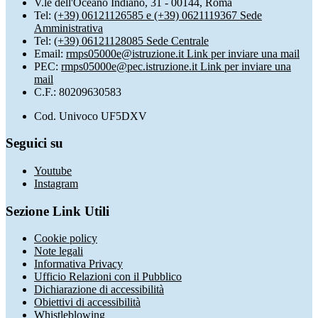
V.le dell'Oceano Indiano, 31 - 00144, Roma
Tel:
(+39) 06121126585 e (+39) 0621119367 Sede
Amministrativa
Tel:
(+39) 06121128085 Sede Centrale
Email:
rmps05000e@istruzione.it
Link per inviare una mail
PEC:
rmps05000e@pec.istruzione.it
Link per inviare una
mail
C.F.: 80209630583
Cod. Univoco UF5DXV
Seguici su
Youtube
Instagram
Sezione Link Utili
Cookie policy
Note legali
Informativa Privacy
Ufficio Relazioni con il Pubblico
Dichiarazione di accessibilità
Obiettivi di accessibilità
Whistleblowing