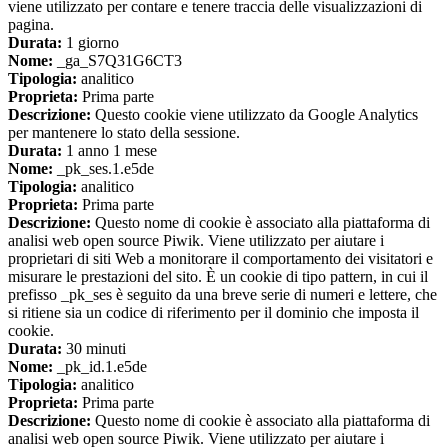
viene utilizzato per contare e tenere traccia delle visualizzazioni di
pagina.
Durata:
1 giorno
Nome:
_ga_S7Q31G6CT3
Tipologia:
analitico
Proprieta:
Prima parte
Descrizione:
Questo cookie viene utilizzato da Google Analytics
per mantenere lo stato della sessione.
Durata:
1 anno 1 mese
Nome:
_pk_ses.1.e5de
Tipologia:
analitico
Proprieta:
Prima parte
Descrizione:
Questo nome di cookie è associato alla piattaforma di
analisi web open source Piwik. Viene utilizzato per aiutare i
proprietari di siti Web a monitorare il comportamento dei visitatori e
misurare le prestazioni del sito. È un cookie di tipo pattern, in cui il
prefisso _pk_ses è seguito da una breve serie di numeri e lettere, che
si ritiene sia un codice di riferimento per il dominio che imposta il
cookie.
Durata:
30 minuti
Nome:
_pk_id.1.e5de
Tipologia:
analitico
Proprieta:
Prima parte
Descrizione:
Questo nome di cookie è associato alla piattaforma di
analisi web open source Piwik. Viene utilizzato per aiutare i