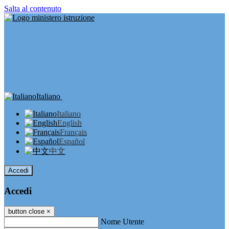
Salta al contenuto
Italiano
Italiano
English
Français
Español
中文
Accedi
Accedi
button close
×
Nome Utente