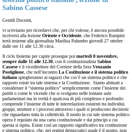
Sabino Cassese
Gentili Docenti,
vi scriviamo per ricordarvi che, per chi volesse, è ancora possibile
iscriversi alla lezione
Oriente e Occidente
, che Federico Rampini
terrà insieme alla giornalista Marilisa Palumbo giovedì 27 ottobre
dalle ore 11 alle 12.30 circa.
Il ciclo Insieme per capire prosegue poi
martedì 8 novembre,
sempre dalle 11 alle 12.30
, con il costituzionalista
Sabino
Cassese
e il vicedirettore del Corriere della Sera
Venzanio
Postiglione
, che nell’incontro
La Costituzione e il sistema politico
italiano
spiegheranno ai ragazzi che cos’è un sistema politico e che
rapporto esiste tra tale sistema e la Costituzione. Siamo abituati a
considerare il “sistema politico” semplicemente come l’insieme dei
partiti o come le vicende che si svolgono nelle lontane aule
parlamentari ma in verità è qualcosa di più complesso e profondo:
comprende l’insieme di tutte le interrelazioni esistenti tra individui,
gruppi, strutture e i processi attraverso i quali si producono decisioni
che riguardano tutta la collettività. Il modo in cui tale sistema politico
opera è regolato da una carta costituzionale e dai principi a cui
questa si ispira. Esiste così un rapporto significativo tra costituzione
e sistema politico, che, nei regimi democratici quale è il nostro, non