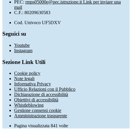
PEC:
rmps05000e@pec.istruzione.it
Link per inviare una
mail
C.F.: 80209630583
Cod. Univoco UF5DXV
Seguici su
Youtube
Instagram
Sezione Link Utili
Cookie policy
Note legali
Informativa Privacy
Ufficio Relazioni con il Pubblico
Dichiarazione di accessibilità
Obiettivi di accessibilità
Whistleblowing
Gestione consensi cookie
Amministrazione trasparente
Pagina visualizzata
841
volte