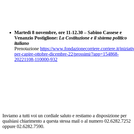
Martedì 8 novembre, ore 11-12.30 – Sabino Cassese e
Venanzio Postiglione:
La Costituzione e il sistema politico
italiano
Prenotazione
https://www.fondazionecorriere.corriere.it/iniziati
per-capire-ottobre-dicembre-22/prossimi/?app=154868-
20221108-110000-932
Inviamo a tutti voi un cordiale saluto e restiamo a disposizione per
qualsiasi chiarimento a questa stessa mail o al numero 02.6282.7252
oppure 02.6282.7590.