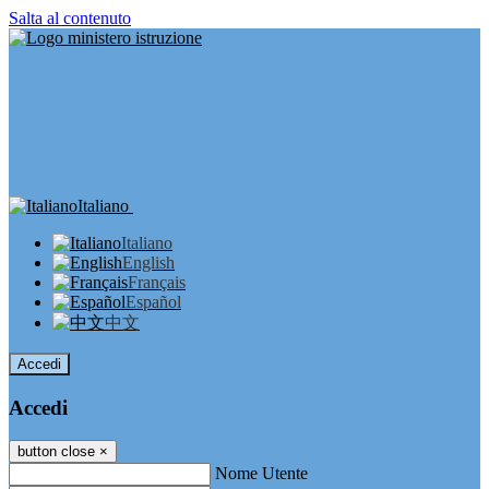
Salta al contenuto
Italiano
Italiano
English
Français
Español
中文
Accedi
Accedi
button close
×
Nome Utente