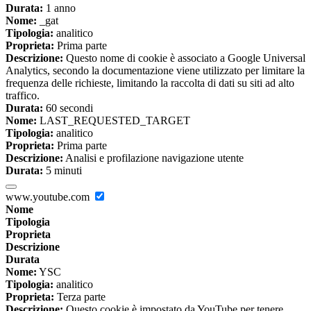
Durata:
1 anno
Nome:
_gat
Tipologia:
analitico
Proprieta:
Prima parte
Descrizione:
Questo nome di cookie è associato a Google Universal
Analytics, secondo la documentazione viene utilizzato per limitare la
frequenza delle richieste, limitando la raccolta di dati su siti ad alto
traffico.
Durata:
60 secondi
Nome:
LAST_REQUESTED_TARGET
Tipologia:
analitico
Proprieta:
Prima parte
Descrizione:
Analisi e profilazione navigazione utente
Durata:
5 minuti
www.youtube.com
Nome
Tipologia
Proprieta
Descrizione
Durata
Nome:
YSC
Tipologia:
analitico
Proprieta:
Terza parte
Descrizione:
Questo cookie è impostato da YouTube per tenere