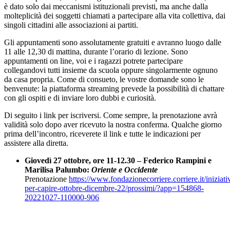
è dato solo dai meccanismi istituzionali previsti, ma anche dalla
molteplicità dei soggetti chiamati a partecipare alla vita collettiva, dai
singoli cittadini alle associazioni ai partiti.
Gli appuntamenti sono assolutamente gratuiti e avranno luogo dalle
11 alle 12,30 di mattina, durante l’orario di lezione. Sono
appuntamenti on line, voi e i ragazzi potrete partecipare
collegandovi tutti insieme da scuola oppure singolarmente ognuno
da casa propria. Come di consueto, le vostre domande sono le
benvenute: la piattaforma streaming prevede la possibilità di chattare
con gli ospiti e di inviare loro dubbi e curiosità.
Di seguito i link per iscriversi. Come sempre, la prenotazione avrà
validità solo dopo aver ricevuto la nostra conferma. Qualche giorno
prima dell’incontro, riceverete il link e tutte le indicazioni per
assistere alla diretta.
Giovedì 27 ottobre, ore 11-12.30 – Federico Rampini e
Marilisa Palumbo:
Oriente e Occidente
Prenotazione
https://www.fondazionecorriere.corriere.it/iniziati
per-capire-ottobre-dicembre-22/prossimi/?app=154868-
20221027-110000-906