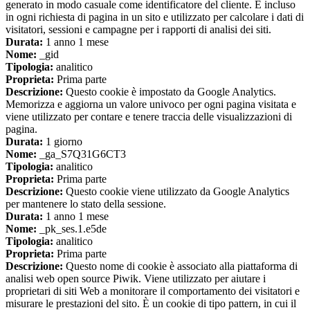
generato in modo casuale come identificatore del cliente. È incluso
in ogni richiesta di pagina in un sito e utilizzato per calcolare i dati di
visitatori, sessioni e campagne per i rapporti di analisi dei siti.
Durata:
1 anno 1 mese
Nome:
_gid
Tipologia:
analitico
Proprieta:
Prima parte
Descrizione:
Questo cookie è impostato da Google Analytics.
Memorizza e aggiorna un valore univoco per ogni pagina visitata e
viene utilizzato per contare e tenere traccia delle visualizzazioni di
pagina.
Durata:
1 giorno
Nome:
_ga_S7Q31G6CT3
Tipologia:
analitico
Proprieta:
Prima parte
Descrizione:
Questo cookie viene utilizzato da Google Analytics
per mantenere lo stato della sessione.
Durata:
1 anno 1 mese
Nome:
_pk_ses.1.e5de
Tipologia:
analitico
Proprieta:
Prima parte
Descrizione:
Questo nome di cookie è associato alla piattaforma di
analisi web open source Piwik. Viene utilizzato per aiutare i
proprietari di siti Web a monitorare il comportamento dei visitatori e
misurare le prestazioni del sito. È un cookie di tipo pattern, in cui il