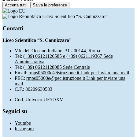
Accetta tutti
Salva le preferenze
Liceo Scientifico “S. Cannizzaro”
Contatti
Liceo Scientifico “S. Cannizzaro”
V.le dell'Oceano Indiano, 31 - 00144, Roma
Tel:
(+39) 06121126585 e (+39) 0621119367 Sede
Amministrativa
Tel:
(+39) 06121128085 Sede Centrale
Email:
rmps05000e@istruzione.it
Link per inviare una mail
PEC:
rmps05000e@pec.istruzione.it
Link per inviare una
mail
C.F.: 80209630583
Cod. Univoco UF5DXV
Seguici su
Youtube
Instagram