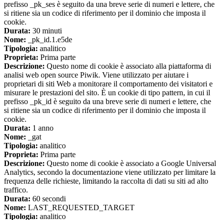
prefisso _pk_ses è seguito da una breve serie di numeri e lettere, che
si ritiene sia un codice di riferimento per il dominio che imposta il
cookie.
Durata:
30 minuti
Nome:
_pk_id.1.e5de
Tipologia:
analitico
Proprieta:
Prima parte
Descrizione:
Questo nome di cookie è associato alla piattaforma di
analisi web open source Piwik. Viene utilizzato per aiutare i
proprietari di siti Web a monitorare il comportamento dei visitatori e
misurare le prestazioni del sito. È un cookie di tipo pattern, in cui il
prefisso _pk_id è seguito da una breve serie di numeri e lettere, che
si ritiene sia un codice di riferimento per il dominio che imposta il
cookie.
Durata:
1 anno
Nome:
_gat
Tipologia:
analitico
Proprieta:
Prima parte
Descrizione:
Questo nome di cookie è associato a Google Universal
Analytics, secondo la documentazione viene utilizzato per limitare la
frequenza delle richieste, limitando la raccolta di dati su siti ad alto
traffico.
Durata:
60 secondi
Nome:
LAST_REQUESTED_TARGET
Tipologia:
analitico