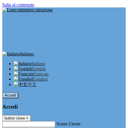
Salta al contenuto
Italiano
Italiano
English
Français
Español
中文
Accedi
Accedi
button close
×
Nome Utente