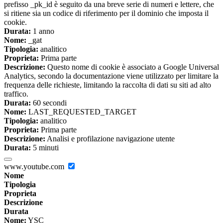
prefisso _pk_id è seguito da una breve serie di numeri e lettere, che
si ritiene sia un codice di riferimento per il dominio che imposta il
cookie.
Durata:
1 anno
Nome:
_gat
Tipologia:
analitico
Proprieta:
Prima parte
Descrizione:
Questo nome di cookie è associato a Google Universal
Analytics, secondo la documentazione viene utilizzato per limitare la
frequenza delle richieste, limitando la raccolta di dati su siti ad alto
traffico.
Durata:
60 secondi
Nome:
LAST_REQUESTED_TARGET
Tipologia:
analitico
Proprieta:
Prima parte
Descrizione:
Analisi e profilazione navigazione utente
Durata:
5 minuti
www.youtube.com
Nome
Tipologia
Proprieta
Descrizione
Durata
Nome:
YSC