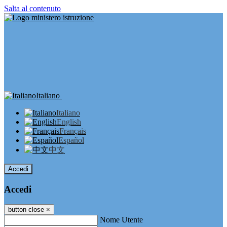
Salta al contenuto
Italiano
Italiano
English
Français
Español
中文
Accedi
Accedi
button close
×
Nome Utente