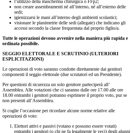
l’utilizzo della mascherina chirurgica o FFp2;
non creare assembramenti nè all’interno, nè all’esterno delle
sedi;
igienizzarsi le mani all’interno degli ambienti scolastici;
visionare le planimetrie delle sedi (allegate) che indicano gli
accessi secondo la classe frequentata dal proprio figlio/a.
Tutte le operazioni devono avvenire nella maniera più rapida e
ordinata possibile.
SEGGIO ELETTORALE E SCRUTINIO (ULTERIORI
ESPLICITAZIONI)
Le operazioni di voto saranno condotte direttamente dai genitori
componenti il seggio elettorale (due scrutatori ed un Presidente).
Per questioni di sicurezza un solo genitore parteciperà all’
Assemblea. Alle votazioni che ci saranno dalle ore 17.00 alle ore
18.00 entrambi i genitori potranno esprimere il proprio voto, pur se
non presenti all’Assemblea.
Si coglie l’occasione per ricordare alcune norme relative alle
operazioni di voto:
Elettori attivi e passivi (votano e possono essere votati)
entrambi i genitori (o chi ne fa legalmente le veci) degli alunni