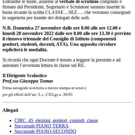
Entrambe le buste, assieme al
verbale di scrutinio
compilato e
firmato dal Presidente, Segretario e Scrutatore saranno inserite in
busta recante la scritta CLASSE…SEZ…. che verranno consegnati
in segreteria per tramite dei delegati delle sedi.
N.B. Domenica 27 novembre dalle ore 8.00 alle ore 12.00 e
lunedì 28 novembre 2022 dalle ore 8.00 alle ore 13.30 è previsto
il rinnovo triennale del Consiglio di Istituto (componenti
genitori, studenti, docenti, ATA). Una apposita circolare
espliciterà le modalità.
Si ricorda che ogni Docente è tenuto a leggere la presente e ad
annotare l’avvenuta lettura in classe sul RE.
Il Dirigente Scolastico
Prof.ssa Giuseppa Tomao
Firma autografa sostituita a mezzo stampa ai sensi e
per gli effetti dell’art. 3, c. 2 D.Lgs n. 39/93
Allegati
CIRC_45_elezioni_genitori_consigli_classe
Succursale PIANO TERRA
Succursale PIANO-SECONDO