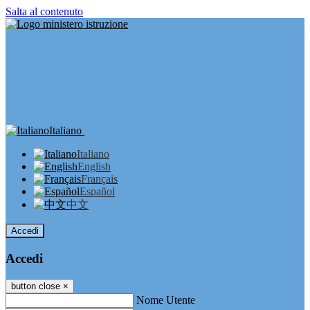
Salta al contenuto
Italiano
Italiano
English
Français
Español
中文
Accedi
Accedi
button close
×
Nome Utente