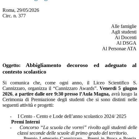
Roma, 29/05/2026
Circ. n. 377
Alle famiglie
Agli studenti
Ai Docenti
Al DSGA
Al Personae ATA
Abbigliamento decoroso ed adeguato al
Oggetto
:
contesto scolastico
Si comunica che, come ogni anno, il Liceo Scientifico S.
Cannizzaro, organizza il “Cannizzaro Awards”.
Venerdì 5 giugno
2026
,
a partire dalle ore 9:30 presso l’Aula Magna,
avrà luogo la
Cerimonia di Premiazione degli studenti che si sono distinti nelle
seguenti attività e progetti:
-
I Cento - Cento e Lode dell’anno scolastico 2024/ 2025
Premi Interni
-
Concorso “La scuola che vorrei” rivolto agli studenti delle
classi seconde delle scuole di primo grado del territorio.
-
Premio Letterario Cannizzaro - Premi in Prosa e Poesia.