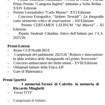
Primo Premio “Categoria Inglese” intitolato a Sofia Bellini -
XXIV Edizione
-
Premio Giornalistico “Carlo Munno”- XVI Edizione
-
Concorso Fotografico
“Stefano Tresoldi”- La fotografia
come strumento critico di osservazione –
XII Edizione
-
Premio CERTAMEN LATINUM “
Ad Maiora
” - XI
Edizione
-
Premio Studente Cittadino Attivo dell’Istituto per l’A.S.
2025/26
Premi Esterni
-
Rome CUP Health BOT
-
Campionati del patrimonio 2025/26 "
Rottura e innovazione:
la sfida artistica delle Avanguardie nel primo Novecento"
-
Concorso ambasciatori dei diritti umani - XVIII Edizione
-
Olimpiadi italiane della Fisica AIF
-
Gare di Matematica
Premi Sportivi
-
I memorial-Torneo di Calcetto- in memoria di
Riccardo Minghetti
-
Tornei FITP
-
Campionati di Istituto: