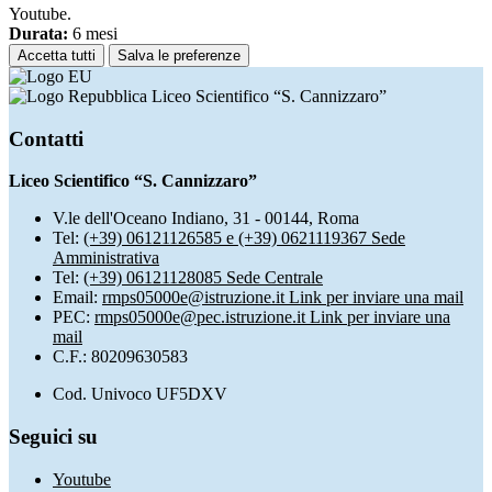
Youtube.
Durata:
6 mesi
Accetta tutti
Salva le preferenze
Liceo Scientifico “S. Cannizzaro”
Contatti
Liceo Scientifico “S. Cannizzaro”
V.le dell'Oceano Indiano, 31 - 00144, Roma
Tel:
(+39) 06121126585 e (+39) 0621119367 Sede
Amministrativa
Tel:
(+39) 06121128085 Sede Centrale
Email:
rmps05000e@istruzione.it
Link per inviare una mail
PEC:
rmps05000e@pec.istruzione.it
Link per inviare una
mail
C.F.: 80209630583
Cod. Univoco UF5DXV
Seguici su
Youtube