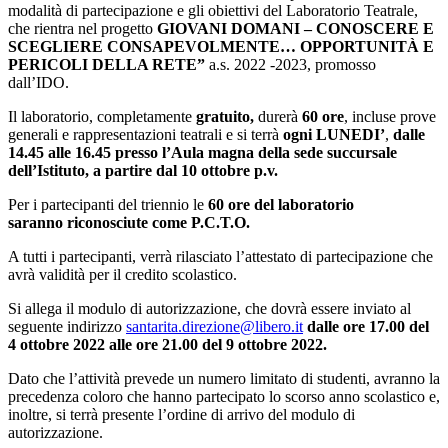
modalità di partecipazione e gli obiettivi del Laboratorio Teatrale,
che rientra nel progetto
GIOVANI DOMANI – CONOSCERE E
SCEGLIERE CONSAPEVOLMENTE… OPPORTUNITÀ E
PERICOLI DELLA RETE”
a.s. 2022 -2023, promosso
dall’IDO.
Il laboratorio, completamente
gratuito,
durerà
60 ore
, incluse prove
generali e rappresentazioni teatrali e si terrà
ogni LUNEDI’
,
dalle
14.45 alle 16.45 presso l’Aula magna della sede succursale
dell’Istituto, a partire dal 10 ottobre p.v.
Per i partecipanti del triennio le
60 ore del laboratorio
saranno
riconosciute come P.C.T.O.
A tutti i partecipanti, verrà rilasciato l’attestato di partecipazione che
avrà validità per il credito scolastico.
Si allega il modulo di autorizzazione, che dovrà essere inviato al
seguente indirizzo
santarita.direzione@libero.it
dalle ore 17.00 del
4 ottobre 2022 alle ore 21.00 del 9 ottobre 2022.
Dato che l’attività prevede un numero limitato di studenti, avranno la
precedenza coloro che hanno partecipato lo scorso anno scolastico e,
inoltre, si terrà presente l’ordine di arrivo del modulo di
autorizzazione.