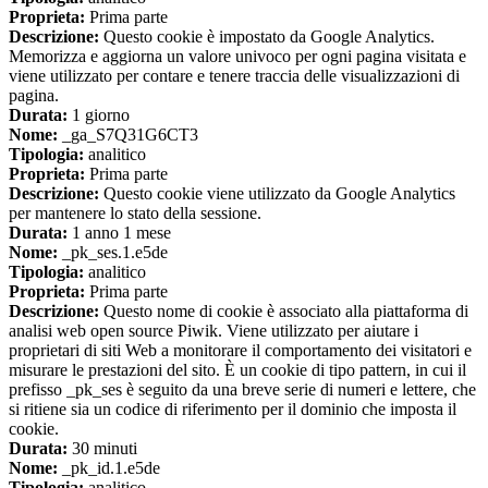
Proprieta:
Prima parte
Descrizione:
Questo cookie è impostato da Google Analytics.
Memorizza e aggiorna un valore univoco per ogni pagina visitata e
viene utilizzato per contare e tenere traccia delle visualizzazioni di
pagina.
Durata:
1 giorno
Nome:
_ga_S7Q31G6CT3
Tipologia:
analitico
Proprieta:
Prima parte
Descrizione:
Questo cookie viene utilizzato da Google Analytics
per mantenere lo stato della sessione.
Durata:
1 anno 1 mese
Nome:
_pk_ses.1.e5de
Tipologia:
analitico
Proprieta:
Prima parte
Descrizione:
Questo nome di cookie è associato alla piattaforma di
analisi web open source Piwik. Viene utilizzato per aiutare i
proprietari di siti Web a monitorare il comportamento dei visitatori e
misurare le prestazioni del sito. È un cookie di tipo pattern, in cui il
prefisso _pk_ses è seguito da una breve serie di numeri e lettere, che
si ritiene sia un codice di riferimento per il dominio che imposta il
cookie.
Durata:
30 minuti
Nome:
_pk_id.1.e5de
Tipologia:
analitico