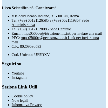
Liceo Scientifico “S. Cannizzaro”
V.le dell'Oceano Indiano, 31 - 00144, Roma
Tel:
(+39) 06121126585 e (+39) 0621119367 Sede
Amministrativa
Tel:
(+39) 06121128085 Sede Centrale
Email:
rmps05000e@istruzione.it
Link per inviare una mail
PEC:
rmps05000e@pec.istruzione.it
Link per inviare una
mail
C.F.: 80209630583
Cod. Univoco UF5DXV
Seguici su
Youtube
Instagram
Sezione Link Utili
Cookie policy
Note legali
Informativa Privacy