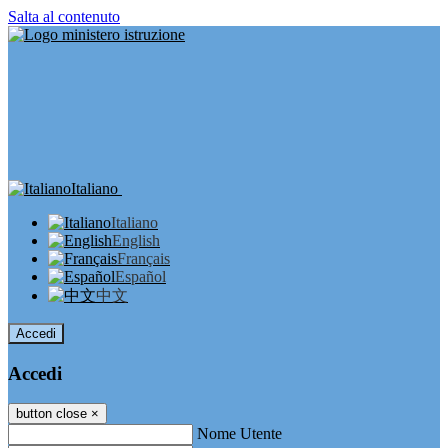
Salta al contenuto
Italiano
Italiano
English
Français
Español
中文
Accedi
Accedi
button close
×
Nome Utente