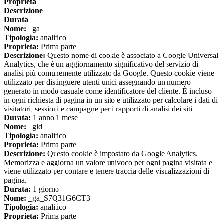
Proprieta
Descrizione
Durata
Nome:
_ga
Tipologia:
analitico
Proprieta:
Prima parte
Descrizione:
Questo nome di cookie è associato a Google Universal
Analytics, che è un aggiornamento significativo del servizio di
analisi più comunemente utilizzato da Google. Questo cookie viene
utilizzato per distinguere utenti unici assegnando un numero
generato in modo casuale come identificatore del cliente. È incluso
in ogni richiesta di pagina in un sito e utilizzato per calcolare i dati di
visitatori, sessioni e campagne per i rapporti di analisi dei siti.
Durata:
1 anno 1 mese
Nome:
_gid
Tipologia:
analitico
Proprieta:
Prima parte
Descrizione:
Questo cookie è impostato da Google Analytics.
Memorizza e aggiorna un valore univoco per ogni pagina visitata e
viene utilizzato per contare e tenere traccia delle visualizzazioni di
pagina.
Durata:
1 giorno
Nome:
_ga_S7Q31G6CT3
Tipologia:
analitico
Proprieta:
Prima parte