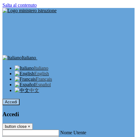
Salta al contenuto
Italiano
Italiano
English
Français
Español
中文
Accedi
Accedi
button close
×
Nome Utente