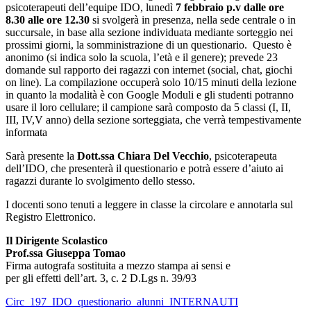
psicoterapeuti dell’equipe IDO, lunedì
7 febbraio p.v dalle ore
8.30 alle ore 12.30
si svolgerà in presenza, nella sede centrale o in
succursale, in base alla sezione individuata mediante sorteggio nei
prossimi giorni, la somministrazione di un questionario. Questo è
anonimo (si indica solo la scuola, l’età e il genere); prevede 23
domande sul rapporto dei ragazzi con internet (social, chat, giochi
on line). La compilazione occuperà solo 10/15 minuti della lezione
in quanto la modalità è con Google Moduli e gli studenti potranno
usare il loro cellulare; il campione sarà composto da 5 classi (I, II,
III, IV,V anno) della sezione sorteggiata, che verrà tempestivamente
informata
Sarà presente la
Dott.ssa Chiara Del Vecchio
, psicoterapeuta
dell’IDO, che presenterà il questionario e potrà essere d’aiuto ai
ragazzi durante lo svolgimento dello stesso.
I docenti sono tenuti a leggere in classe la circolare e annotarla sul
Registro Elettronico.
Il Dirigente Scolastico
Prof.ssa Giuseppa Tomao
Firma autografa sostituita a mezzo stampa ai sensi e
per gli effetti dell’art. 3, c. 2 D.Lgs n. 39/93
Circ_197_IDO_questionario_alunni_INTERNAUTI