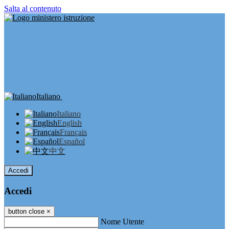
Salta al contenuto
Italiano
Italiano
English
Français
Español
中文
Accedi
Accedi
button close
×
Nome Utente