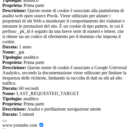
Tipologia:
analitico
Proprieta:
Prima parte
Descrizione:
Questo nome di cookie è associato alla piattaforma di
analisi web open source Piwik. Viene utilizzato per aiutare i
proprietari di siti Web a monitorare il comportamento dei visitatori e
misurare le prestazioni del sito. È un cookie di tipo pattern, in cui il
prefisso _pk_id è seguito da una breve serie di numeri e lettere, che
si ritiene sia un codice di riferimento per il dominio che imposta il
cookie.
Durata:
1 anno
Nome:
_gat
Tipologia:
analitico
Proprieta:
Prima parte
Descrizione:
Questo nome di cookie è associato a Google Universal
Analytics, secondo la documentazione viene utilizzato per limitare la
frequenza delle richieste, limitando la raccolta di dati su siti ad alto
traffico.
Durata:
60 secondi
Nome:
LAST_REQUESTED_TARGET
Tipologia:
analitico
Proprieta:
Prima parte
Descrizione:
Analisi e profilazione navigazione utente
Durata:
5 minuti
www.youtube.com