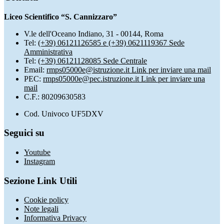
Liceo Scientifico “S. Cannizzaro”
V.le dell'Oceano Indiano, 31 - 00144, Roma
Tel:
(+39) 06121126585 e (+39) 0621119367 Sede
Amministrativa
Tel:
(+39) 06121128085 Sede Centrale
Email:
rmps05000e@istruzione.it
Link per inviare una mail
PEC:
rmps05000e@pec.istruzione.it
Link per inviare una
mail
C.F.: 80209630583
Cod. Univoco UF5DXV
Seguici su
Youtube
Instagram
Sezione Link Utili
Cookie policy
Note legali
Informativa Privacy