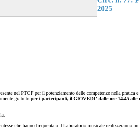
Circ. n. 77:
2025
resente nel PTOF per il potenziamento delle competenze nella pratica e n
tamente
gratuito
per i partecipanti
, il GIOVEDI’
dalle ore 14.45 alle
la.
udentesse che hanno frequentato il Laboratorio musicale
realizzeranno
un