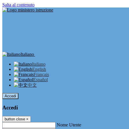
Salta al contenuto
Italiano
Italiano
English
Français
Español
中文
Accedi
Accedi
button close
×
Nome Utente