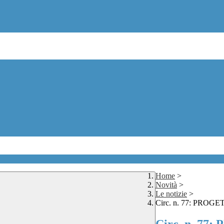
Home
>
Novità
>
Le notizie
>
Circ. n. 77: PROGE