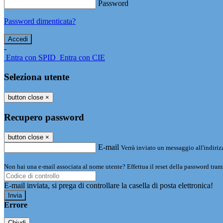
Password
Password dimenticata?
-
Entra con SPID
Entra con CIE
Seleziona utente
button close
×
Recupero password
button close
×
E-mail
Verrà inviato un messaggio all'indirizz
Non hai una e-mail associata al nome utente? Effettua il reset della password tram
E-mail inviata, si prega di controllare la casella di posta elettronica!
Errore
Chiudi