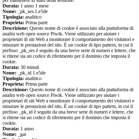
per mantenere lo stato della sessione.
Durata:
1 anno 1 mese
Nome:
_pk_ses.1.e5de
Tipologia:
analitico
Proprieta:
Prima parte
Descrizione:
Questo nome di cookie è associato alla piattaforma di
analisi web open source Piwik. Viene utilizzato per aiutare i
proprietari di siti Web a monitorare il comportamento dei visitatori e
misurare le prestazioni del sito. È un cookie di tipo pattern, in cui il
prefisso _pk_ses è seguito da una breve serie di numeri e lettere, che
si ritiene sia un codice di riferimento per il dominio che imposta il
cookie.
Durata:
30 minuti
Nome:
_pk_id.1.e5de
Tipologia:
analitico
Proprieta:
Prima parte
Descrizione:
Questo nome di cookie è associato alla piattaforma di
analisi web open source Piwik. Viene utilizzato per aiutare i
proprietari di siti Web a monitorare il comportamento dei visitatori e
misurare le prestazioni del sito. È un cookie di tipo pattern, in cui il
prefisso _pk_id è seguito da una breve serie di numeri e lettere, che
si ritiene sia un codice di riferimento per il dominio che imposta il
cookie.
Durata:
1 anno
Nome:
_gat