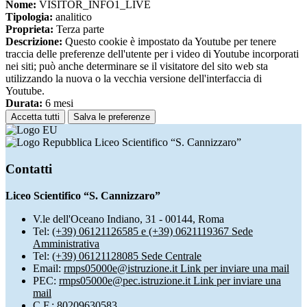
Nome:
VISITOR_INFO1_LIVE
Tipologia:
analitico
Proprieta:
Terza parte
Descrizione:
Questo cookie è impostato da Youtube per tenere
traccia delle preferenze dell'utente per i video di Youtube incorporati
nei siti; può anche determinare se il visitatore del sito web sta
utilizzando la nuova o la vecchia versione dell'interfaccia di
Youtube.
Durata:
6 mesi
Accetta tutti
Salva le preferenze
Liceo Scientifico “S. Cannizzaro”
Contatti
Liceo Scientifico “S. Cannizzaro”
V.le dell'Oceano Indiano, 31 - 00144, Roma
Tel:
(+39) 06121126585 e (+39) 0621119367 Sede
Amministrativa
Tel:
(+39) 06121128085 Sede Centrale
Email:
rmps05000e@istruzione.it
Link per inviare una mail
PEC:
rmps05000e@pec.istruzione.it
Link per inviare una
mail
C.F.: 80209630583