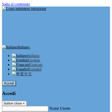
Salta al contenuto
Italiano
Italiano
English
Français
Español
中文
Accedi
Accedi
button close
×
Nome Utente