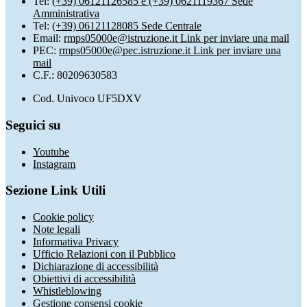
Tel:
(+39) 06121126585 e (+39) 0621119367 Sede
Amministrativa
Tel:
(+39) 06121128085 Sede Centrale
Email:
rmps05000e@istruzione.it
Link per inviare una mail
PEC:
rmps05000e@pec.istruzione.it
Link per inviare una
mail
C.F.: 80209630583
Cod. Univoco UF5DXV
Seguici su
Youtube
Instagram
Sezione Link Utili
Cookie policy
Note legali
Informativa Privacy
Ufficio Relazioni con il Pubblico
Dichiarazione di accessibilità
Obiettivi di accessibilità
Whistleblowing
Gestione consensi cookie