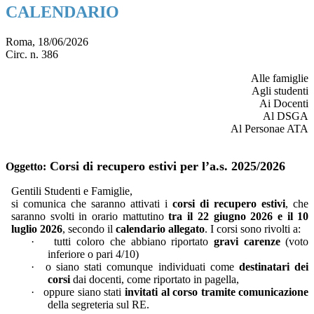
CALENDARIO
Roma, 18/06/2026
Circ. n. 386
Alle famiglie
Agli studenti
Ai Docenti
Al DSGA
Al Personae ATA
Corsi di recupero estivi per l’a.s. 2025/2026
Oggetto
:
Gentili Studenti e Famiglie,
si comunica ch
e
saranno attivati i
corsi di recupero estivi
, che
saranno svolti in orario mattutino
tra il 22 giugno 2026 e il 10
luglio 2026
, secondo il
calendario allegato
.
I corsi sono rivolti a:
·
tutti coloro che abbiano riportato
gravi carenze
(voto
inferiore o pari 4/10)
·
o siano stati comunque individuati come
destinatari dei
corsi
dai docenti, come riportato in pagella,
·
oppure siano stati
invitati al corso tramite comunicazione
della segreteria sul RE.