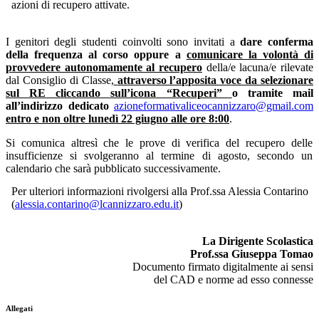
azioni di recupero attivate.
I genitori degli studenti coinvolti sono invitati a
dare conferma
della frequenza al corso oppure a
comunicare la volontà di
provvedere autonomamente al recupero
della/e lacuna/e rilevate
dal Consiglio di Classe,
attraverso l’apposita voce da selezionare
sul RE cliccando sull’icona “Recuperi”
o tramite mail
all’indirizzo dedicato
azioneformativaliceocannizzaro@gmail.com
entro e non oltre lunedì 22 giugno
alle
ore 8:00
.
Si comunica altresì che le prove di verifica del recupero delle
insufficienze si svolgeranno al termine di agosto, secondo un
calendario che sarà pubblicato successivamente.
Per ulteriori informazioni rivolgersi alla Prof.ssa Alessia Contarino
(
alessia.contarino@lcannizzaro.edu.it
)
La Dirigente Scolastica
Prof.ssa Giuseppa Tomao
Documento firmato digitalmente ai sensi
del CAD e norme ad esso connesse
Allegati