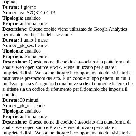
pagina.
Durata:
1 giorno
Nome:
_ga_S7Q31G6CT3
Tipologia:
analitico
Proprieta:
Prima parte
Descrizione:
Questo cookie viene utilizzato da Google Analytics
per mantenere lo stato della sessione.
Durata:
1 anno 1 mese
Nome:
_pk_ses.1.e5de
Tipologia:
analitico
Proprieta:
Prima parte
Descrizione:
Questo nome di cookie è associato alla piattaforma di
analisi web open source Piwik. Viene utilizzato per aiutare i
proprietari di siti Web a monitorare il comportamento dei visitatori e
misurare le prestazioni del sito. È un cookie di tipo pattern, in cui il
prefisso _pk_ses è seguito da una breve serie di numeri e lettere, che
si ritiene sia un codice di riferimento per il dominio che imposta il
cookie.
Durata:
30 minuti
Nome:
_pk_id.1.e5de
Tipologia:
analitico
Proprieta:
Prima parte
Descrizione:
Questo nome di cookie è associato alla piattaforma di
analisi web open source Piwik. Viene utilizzato per aiutare i
proprietari di siti Web a monitorare il comportamento dei visitatori e