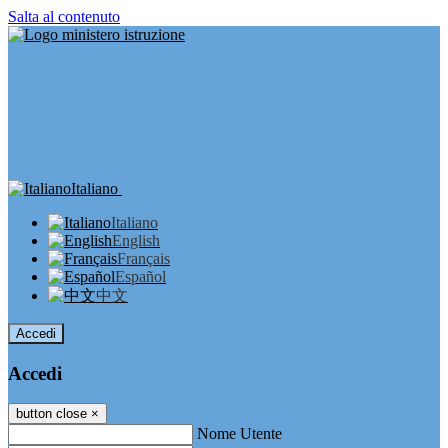
Salta al contenuto
Italiano
Italiano
English
Français
Español
中文
Accedi
Accedi
button close
×
Nome Utente