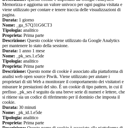
Memorizza e aggiorna un valore univoco per ogni pagina visitata e
viene utilizzato per contare e tenere traccia delle visualizzazioni di
pagina.
Durata:
1 giorno
Nome:
_ga_S7Q31G6CT3
Tipologia:
analitico
Proprieta:
Prima parte
Descrizione:
Questo cookie viene utilizzato da Google Analytics
per mantenere lo stato della sessione.
Durata:
1 anno 1 mese
Nome:
_pk_ses.1.e5de
Tipologia:
analitico
Proprieta:
Prima parte
Descrizione:
Questo nome di cookie è associato alla piattaforma di
analisi web open source Piwik. Viene utilizzato per aiutare i
proprietari di siti Web a monitorare il comportamento dei visitatori e
misurare le prestazioni del sito. È un cookie di tipo pattern, in cui il
prefisso _pk_ses è seguito da una breve serie di numeri e lettere, che
si ritiene sia un codice di riferimento per il dominio che imposta il
cookie.
Durata:
30 minuti
Nome:
_pk_id.1.e5de
Tipologia:
analitico
Proprieta:
Prima parte
Descrizione:
Questo nome di cookie è associato alla piattaforma di