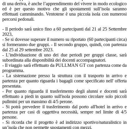
di una deriva, è anche l’apprendimento del vivere in modo ecologico
ed è per questo motivo che gli spostamenti sull’isola saranno
effettuati camminando. Ventotene è una piccola isola con numerosi
percorsi pedonali.
- Il periodo sarà unico fino a 60 partecipanti dal 21 al 25 Settembre
2023,
- Se si dovesse superare il numero su riportato (60 partecipanti circa)
si formeranno due gruppi. - Il secondo gruppo, quindi, con partenza
dal 25 al 29 settembre 2023.
- L’individuazione di uno dei due periodi per gruppi classe, sarà
subordinata alla disponibilità dei docenti accompagnatori.
- Il viaggio sarà effettuato da PULLMAN GT con partenza come da
programma.
- La sistemazione presso la struttura con il trasporto in arrivo e
partenza per quanto riguarda i bagagli come specificato nell' offerta
presentata.
- Per quanto riguarda il trasferimento degli alunni e docenti sarà
effettuato a piedi in quanto sull'isola possono circolare solo piccoli
pullmini per un massimo di 4/5 perone.
- Si potrà prevedere il trasferimento dal porto all'hotel in arrivo e
partenza per casi di oggettiva necessità, sempre nel limite di 4/5
persone.
- Si ricorda che il progetto è ad indirizzo sportivo/naturalistico in
un’isola che non permette spostamenti con mezzi.