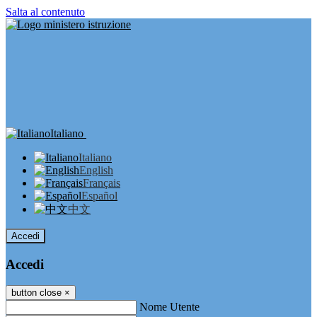
Salta al contenuto
Italiano
Italiano
English
Français
Español
中文
Accedi
Accedi
button close
×
Nome Utente