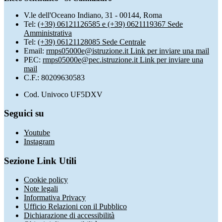
V.le dell'Oceano Indiano, 31 - 00144, Roma
Tel:
(+39) 06121126585 e (+39) 0621119367 Sede
Amministrativa
Tel:
(+39) 06121128085 Sede Centrale
Email:
rmps05000e@istruzione.it
Link per inviare una mail
PEC:
rmps05000e@pec.istruzione.it
Link per inviare una
mail
C.F.: 80209630583
Cod. Univoco UF5DXV
Seguici su
Youtube
Instagram
Sezione Link Utili
Cookie policy
Note legali
Informativa Privacy
Ufficio Relazioni con il Pubblico
Dichiarazione di accessibilità