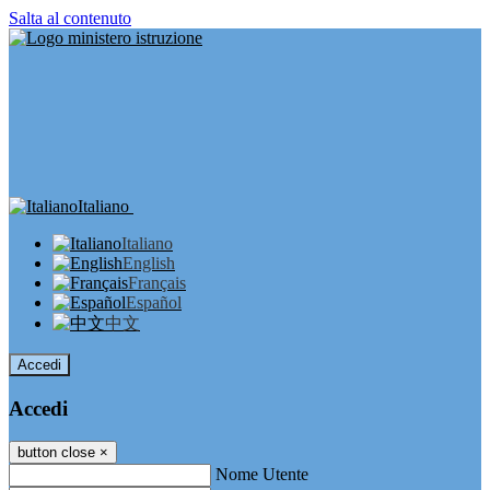
Salta al contenuto
Italiano
Italiano
English
Français
Español
中文
Accedi
Accedi
button close
×
Nome Utente