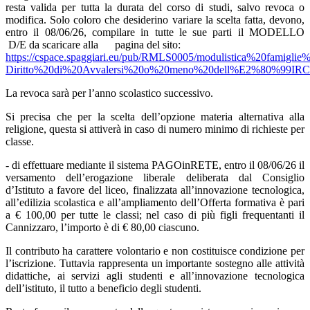
resta valida per tutta la durata del corso di studi, salvo revoca o
modifica. Solo coloro che desiderino variare la scelta fatta, devono,
entro il 08/06/26, compilare in tutte le sue parti il MODELLO
D/E da scaricare alla pagina del sito:
https://cspace.spaggiari.eu/pub/RMLS0005/modulistica%20famiglie
Diritto%20di%20Avvalersi%20o%20meno%20dell%E2%80%99IRC
La revoca sarà per l’anno scolastico successivo.
Si precisa che per la scelta dell’opzione materia alternativa alla
religione, questa si attiverà in caso di numero minimo di richieste per
classe.
- di effettuare mediante il sistema PAGOinRETE, entro il 08/06/26 il
versamento dell’erogazione liberale deliberata dal Consiglio
d’Istituto a favore del liceo, finalizzata all’innovazione tecnologica,
all’edilizia scolastica e all’ampliamento dell’Offerta formativa è pari
a € 100,00 per tutte le classi; nel caso di più figli frequentanti il
Cannizzaro, l’importo è di € 80,00 ciascuno.
Il contributo ha carattere volontario e non costituisce condizione per
l’iscrizione. Tuttavia rappresenta un importante sostegno alle attività
didattiche, ai servizi agli studenti e all’innovazione tecnologica
dell’istituto, il tutto a beneficio degli studenti.