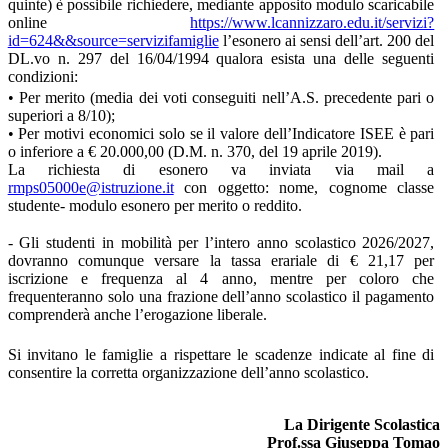
quinte) è possibile richiedere, mediante apposito modulo scaricabile
online
https://www.lcannizzaro.edu.it/servizi?
id=624&&source=servizifamiglie
l’esonero ai sensi dell’art. 200 del
DL.vo n. 297 del 16/04/1994 qualora esista una delle seguenti
condizioni:
• Per merito (media dei voti conseguiti nell’A.S. precedente pari o
superiori a 8/10);
• Per motivi economici solo se il valore dell’Indicatore ISEE è pari
o inferiore a € 20.000,00 (D.M. n. 370, del 19 aprile 2019).
La richiesta di esonero va inviata via mail a
rmps05000e@istruzione.it
con oggetto: nome, cognome classe
studente- modulo esonero per merito o reddito.
- Gli studenti in mobilità per l’intero anno scolastico 2026/2027,
dovranno comunque versare la tassa erariale di € 21,17 per
iscrizione e frequenza al 4 anno, mentre per coloro che
frequenteranno solo una frazione dell’anno scolastico il pagamento
comprenderà anche l’erogazione liberale.
Si invitano le famiglie a rispettare le scadenze indicate al fine di
consentire la corretta organizzazione dell’anno scolastico.
La Dirigente Scolastica
Prof.ssa Giuseppa Tomao