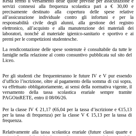
Resta fermo il versamento delle quote previste per assicurazione e
servizi connessi alla frequenza scolastica pari a € 30,00 e
precisamente destinato alla copertura delle spese relative
all’assicurazione individuale contro gli infortuni e per la
responsabilità civile degli alunni, alla gestione del registro
elettronico, all’acquisto e alla manutenzione dei materiali dei
laboratori, nonché al materiale igienico-sanitario e sportivo e ai
premi per le competizioni studentesche.
La rendicontazione delle spese sostenute è consultabile da tutte le
famiglie nella relazione al conto consuntivo pubblicata sul sito del
Liceo.
Per gli studenti che frequenteranno le future IV e V pur essendo
d’ufficio l’iscrizione, oltre al pagamento della somma di cui sopra,
va effettuato obbligatoriamente, ai sensi della normativa vigente, il
versamento della tassa scolastica erariale sempre tramite
PAGOinRETE, entro il 08/06/26.
Per la classe IV € 21,17 (€6,04 per la tassa d’iscrizione e €15,13
per la tassa di frequenza) per la classe
V € 15,13 per la tassa di
frequenza.
Relativamente alla tassa scolastica erariale (future classi quarte e