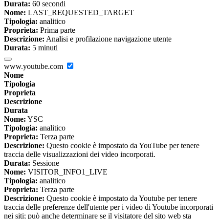
Durata:
60 secondi
Nome:
LAST_REQUESTED_TARGET
Tipologia:
analitico
Proprieta:
Prima parte
Descrizione:
Analisi e profilazione navigazione utente
Durata:
5 minuti
www.youtube.com
Nome
Tipologia
Proprieta
Descrizione
Durata
Nome:
YSC
Tipologia:
analitico
Proprieta:
Terza parte
Descrizione:
Questo cookie è impostato da YouTube per tenere
traccia delle visualizzazioni dei video incorporati.
Durata:
Sessione
Nome:
VISITOR_INFO1_LIVE
Tipologia:
analitico
Proprieta:
Terza parte
Descrizione:
Questo cookie è impostato da Youtube per tenere
traccia delle preferenze dell'utente per i video di Youtube incorporati
nei siti; può anche determinare se il visitatore del sito web sta