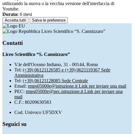
utilizzando la nuova o la vecchia versione dell'interfaccia di
Youtube.
Durata:
6 mesi
Accetta tutti
Salva le preferenze
Liceo Scientifico “S. Cannizzaro”
Contatti
Liceo Scientifico “S. Cannizzaro”
V.le dell'Oceano Indiano, 31 - 00144, Roma
Tel:
(+39) 06121126585 e (+39) 0621119367 Sede
Amministrativa
Tel:
(+39) 06121128085 Sede Centrale
Email:
rmps05000e@istruzione.it
Link per inviare una mail
PEC:
rmps05000e@pec.istruzione.it
Link per inviare una
mail
C.F.: 80209630583
Cod. Univoco UF5DXV
Seguici su