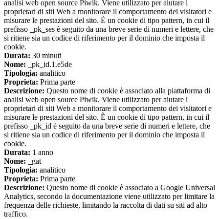
analisi web open source Piwik. Viene utilizzato per aiutare i
proprietari di siti Web a monitorare il comportamento dei visitatori e
misurare le prestazioni del sito. È un cookie di tipo pattern, in cui il
prefisso _pk_ses è seguito da una breve serie di numeri e lettere, che
si ritiene sia un codice di riferimento per il dominio che imposta il
cookie.
Durata:
30 minuti
Nome:
_pk_id.1.e5de
Tipologia:
analitico
Proprieta:
Prima parte
Descrizione:
Questo nome di cookie è associato alla piattaforma di
analisi web open source Piwik. Viene utilizzato per aiutare i
proprietari di siti Web a monitorare il comportamento dei visitatori e
misurare le prestazioni del sito. È un cookie di tipo pattern, in cui il
prefisso _pk_id è seguito da una breve serie di numeri e lettere, che
si ritiene sia un codice di riferimento per il dominio che imposta il
cookie.
Durata:
1 anno
Nome:
_gat
Tipologia:
analitico
Proprieta:
Prima parte
Descrizione:
Questo nome di cookie è associato a Google Universal
Analytics, secondo la documentazione viene utilizzato per limitare la
frequenza delle richieste, limitando la raccolta di dati su siti ad alto
traffico.