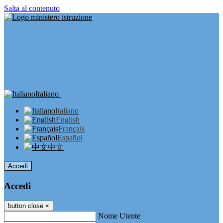
Salta al contenuto
Italiano
Italiano
English
Français
Español
中文
Accedi
Accedi
button close
×
Nome Utente