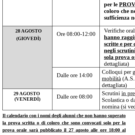
per le
PROV
coloro che 
sufficienza ne
Verifiche ora
28 AGOSTO
Ore 08:00-12:00
hanno raggiu
(GIOVEDÌ)
scritte e per
negli scrutin
sola prova o
dettagliata)
Colloqui per 
Dalle ore 14:00
mobilità
(A.S.
dettagliata)
Scrutini
in pr
29 AGOSTO
Dalle ore 08:00
(VENERDÌ)
Scolastica o da
nomina (si ved
Il calendario con i nomi degli alunni che non hanno superato
la prova scritta o di coloro che sono convocati solo per la
prova orale sarà pubblicato il 27 agosto alle ore 18:00 al