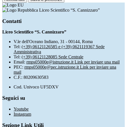
Liceo Scientifico “S. Cannizzaro”
Contatti
Liceo Scientifico “S. Cannizzaro”
V.le dell'Oceano Indiano, 31 - 00144, Roma
Tel:
(+39) 06121126585 e (+39) 0621119367 Sede
Amministrativa
Tel:
(+39) 06121128085 Sede Centrale
Email:
rmps05000e@istruzione.it
Link per inviare una mail
PEC:
rmps05000e@pec.istruzione.it
Link per inviare una
mail
C.F.: 80209630583
Cod. Univoco UF5DXV
Seguici su
Youtube
Instagram
Sezione Link Utili