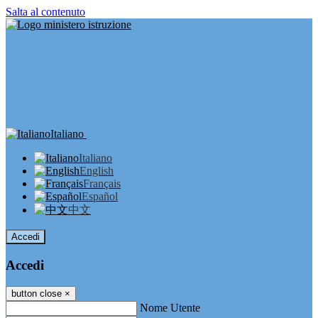
Salta al contenuto
Italiano
Italiano
English
Français
Español
中文
Accedi
Accedi
button close
×
Nome Utente