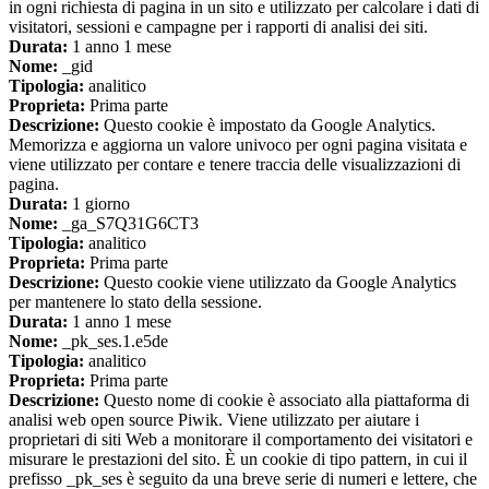
in ogni richiesta di pagina in un sito e utilizzato per calcolare i dati di
visitatori, sessioni e campagne per i rapporti di analisi dei siti.
Durata:
1 anno 1 mese
Nome:
_gid
Tipologia:
analitico
Proprieta:
Prima parte
Descrizione:
Questo cookie è impostato da Google Analytics.
Memorizza e aggiorna un valore univoco per ogni pagina visitata e
viene utilizzato per contare e tenere traccia delle visualizzazioni di
pagina.
Durata:
1 giorno
Nome:
_ga_S7Q31G6CT3
Tipologia:
analitico
Proprieta:
Prima parte
Descrizione:
Questo cookie viene utilizzato da Google Analytics
per mantenere lo stato della sessione.
Durata:
1 anno 1 mese
Nome:
_pk_ses.1.e5de
Tipologia:
analitico
Proprieta:
Prima parte
Descrizione:
Questo nome di cookie è associato alla piattaforma di
analisi web open source Piwik. Viene utilizzato per aiutare i
proprietari di siti Web a monitorare il comportamento dei visitatori e
misurare le prestazioni del sito. È un cookie di tipo pattern, in cui il
prefisso _pk_ses è seguito da una breve serie di numeri e lettere, che