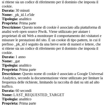
si ritiene sia un codice di riferimento per il dominio che imposta il
cookie.
Durata:
30 minuti
Nome:
_pk_id.1.e5de
Tipologia:
analitico
Proprieta:
Prima parte
Descrizione:
Questo nome di cookie è associato alla piattaforma di
analisi web open source Piwik. Viene utilizzato per aiutare i
proprietari di siti Web a monitorare il comportamento dei visitatori e
misurare le prestazioni del sito. È un cookie di tipo pattern, in cui il
prefisso _pk_id è seguito da una breve serie di numeri e lettere, che
si ritiene sia un codice di riferimento per il dominio che imposta il
cookie.
Durata:
1 anno
Nome:
_gat
Tipologia:
analitico
Proprieta:
Prima parte
Descrizione:
Questo nome di cookie è associato a Google Universal
Analytics, secondo la documentazione viene utilizzato per limitare la
frequenza delle richieste, limitando la raccolta di dati su siti ad alto
traffico.
Durata:
60 secondi
Nome:
LAST_REQUESTED_TARGET
Tipologia:
analitico
Proprieta:
Prima parte