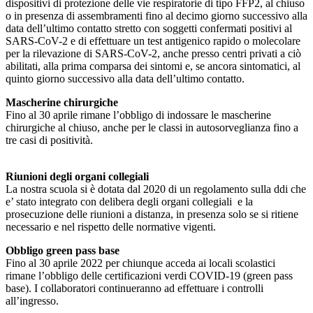
dispositivi di protezione delle vie respiratorie di tipo FFP2, al chiuso
o in presenza di assembramenti fino al decimo giorno successivo alla
data dell’ultimo contatto stretto con soggetti confermati positivi al
SARS-CoV-2 e di effettuare un test antigenico rapido o molecolare
per la rilevazione di SARS-CoV-2, anche presso centri privati a ciò
abilitati, alla prima comparsa dei sintomi e, se ancora sintomatici, al
quinto giorno successivo alla data dell’ultimo contatto.
Mascherine chirurgiche
Fino al 30 aprile rimane l’obbligo di indossare le mascherine
chirurgiche al chiuso, anche per le classi in autosorveglianza fino a
tre casi di positività.
Riunioni degli organi collegiali
La nostra scuola si è dotata dal 2020 di un regolamento sulla ddi che
e’ stato integrato con delibera degli organi collegiali e la
prosecuzione delle riunioni a distanza, in presenza solo se si ritiene
necessario e nel rispetto delle normative vigenti.
Obbligo green pass base
Fino al 30 aprile 2022 per chiunque acceda ai locali scolastici
rimane l’obbligo delle certificazioni verdi COVID-19 (green pass
base). I collaboratori continueranno ad effettuare i controlli
all’ingresso.