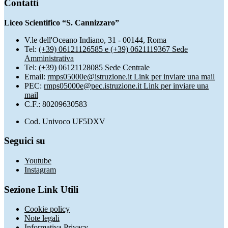
Contatti
Liceo Scientifico “S. Cannizzaro”
V.le dell'Oceano Indiano, 31 - 00144, Roma
Tel:
(+39) 06121126585 e (+39) 0621119367 Sede
Amministrativa
Tel:
(+39) 06121128085 Sede Centrale
Email:
rmps05000e@istruzione.it
Link per inviare una mail
PEC:
rmps05000e@pec.istruzione.it
Link per inviare una
mail
C.F.: 80209630583
Cod. Univoco UF5DXV
Seguici su
Youtube
Instagram
Sezione Link Utili
Cookie policy
Note legali
Informativa Privacy