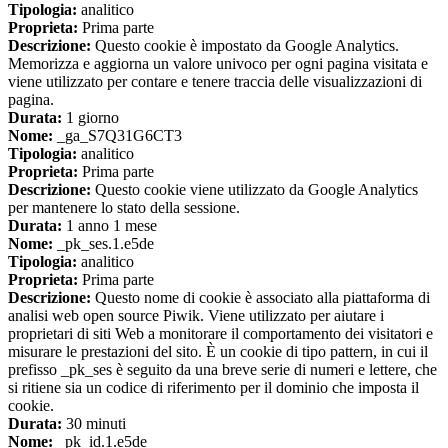
Tipologia:
analitico
Proprieta:
Prima parte
Descrizione:
Questo cookie è impostato da Google Analytics.
Memorizza e aggiorna un valore univoco per ogni pagina visitata e
viene utilizzato per contare e tenere traccia delle visualizzazioni di
pagina.
Durata:
1 giorno
Nome:
_ga_S7Q31G6CT3
Tipologia:
analitico
Proprieta:
Prima parte
Descrizione:
Questo cookie viene utilizzato da Google Analytics
per mantenere lo stato della sessione.
Durata:
1 anno 1 mese
Nome:
_pk_ses.1.e5de
Tipologia:
analitico
Proprieta:
Prima parte
Descrizione:
Questo nome di cookie è associato alla piattaforma di
analisi web open source Piwik. Viene utilizzato per aiutare i
proprietari di siti Web a monitorare il comportamento dei visitatori e
misurare le prestazioni del sito. È un cookie di tipo pattern, in cui il
prefisso _pk_ses è seguito da una breve serie di numeri e lettere, che
si ritiene sia un codice di riferimento per il dominio che imposta il
cookie.
Durata:
30 minuti
Nome:
_pk_id.1.e5de