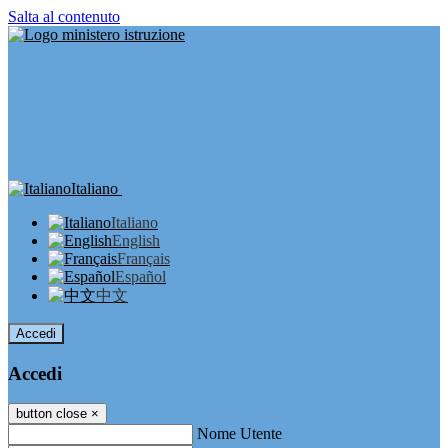
Salta al contenuto
Italiano
Italiano
English
Français
Español
中文
Accedi
Accedi
button close
×
Nome Utente