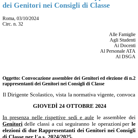
dei Genitori nei Consigli di Classe
Roma, 03/10/2024
Circ. n. 32
Alle Famiglie
Agli Studenti
Ai Docenti
Al Personale ATA
Al DSGA
Oggetto
: Convocazione assemblee dei Genitori ed elezione di n.2
rappresentanti dei Genitori nei Consigli di Classe
Il
Dirigente
Scolastico,
vista
la
normativa
vigente,
convoca
GIOVEDÌ
24
OTTOBRE
2024
In
presenza
nelle
rispettive
sedi
e
aule
le
assemblee
dei
Genitori
delle
classi
a
cui
seguiranno
le
operazioni
per
le
elezioni
di due
Rappresentanti
dei
Genitori
nei
Consigli
di Classe per
l
’
a.s.
2024/2025.