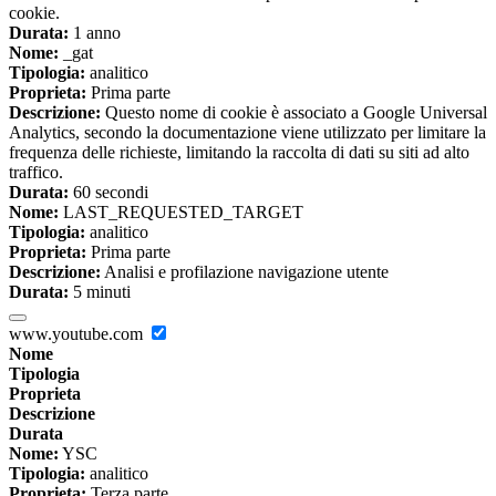
cookie.
Durata:
1 anno
Nome:
_gat
Tipologia:
analitico
Proprieta:
Prima parte
Descrizione:
Questo nome di cookie è associato a Google Universal
Analytics, secondo la documentazione viene utilizzato per limitare la
frequenza delle richieste, limitando la raccolta di dati su siti ad alto
traffico.
Durata:
60 secondi
Nome:
LAST_REQUESTED_TARGET
Tipologia:
analitico
Proprieta:
Prima parte
Descrizione:
Analisi e profilazione navigazione utente
Durata:
5 minuti
www.youtube.com
Nome
Tipologia
Proprieta
Descrizione
Durata
Nome:
YSC
Tipologia:
analitico
Proprieta:
Terza parte