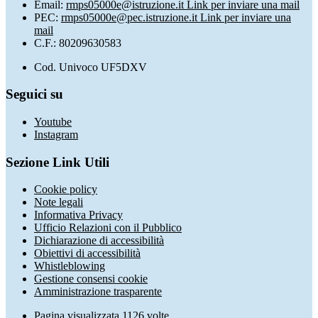
Email:
rmps05000e@istruzione.it
Link per inviare una mail
PEC:
rmps05000e@pec.istruzione.it
Link per inviare una
mail
C.F.: 80209630583
Cod. Univoco UF5DXV
Seguici su
Youtube
Instagram
Sezione Link Utili
Cookie policy
Note legali
Informativa Privacy
Ufficio Relazioni con il Pubblico
Dichiarazione di accessibilità
Obiettivi di accessibilità
Whistleblowing
Gestione consensi cookie
Amministrazione trasparente
Pagina visualizzata
1126
volte