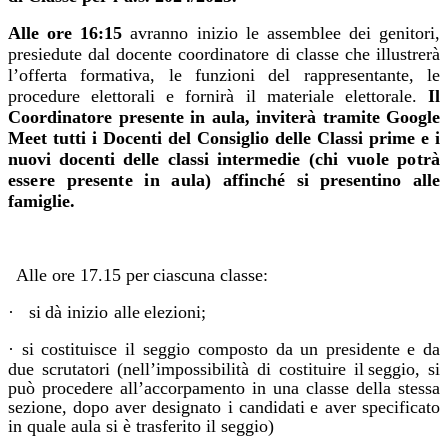
Alle ore 16:15
avranno inizio le assemblee dei genitori,
presiedute dal docente coordinatore di classe che illustrerà
l’offerta formativa, le funzioni del rappresentante, le
procedure elettorali e fornirà il materiale elettorale.
Il
Coordinatore presente in aula, inviterà tramite Google
Meet tutti i Docenti del Consiglio delle
Classi
prime
e
i
nuovi
docenti
delle
classi
intermedie
(chi vuole potrà
essere presente in aula)
affinché si
presentino
alle
famiglie.
Alle
ore
17.15
per
ciascuna
classe:
·
si
dà
inizio
alle
elezioni;
·
si
costituisce
il
seggio
composto
da
un
presidente
e
da
due
scrutatori
(nell’impossibilità di
costituire
il
seggio, si
può procedere all’accorpamento in una classe della stessa
sezione, dopo aver designato i
candidati
e aver
specificato
in
quale
aula si
è trasferito
il
seggio)