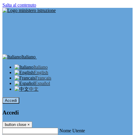
Salta al contenuto
Italiano
Italiano
English
Français
Español
中文
Accedi
Accedi
button close
×
Nome Utente