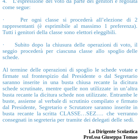
4.
L’espressione
del
voto da
parte
dei
genitori
è
regolata
come
segue:
·
Per
ogni
classe si
procederà
all’elezione
di
2
rappresentanti
(è
esprimibile al massimo
1 preferenza).
Tutti
i
genitori
della
classe
sono
elettori
eleggibili.
·
Subito
dopo
la
chiusura
delle
operazioni
di
voto,
il
seggio
procederà
per
ciascuna
classe
allo
spoglio
delle
schede.
Al termine delle operazioni di spoglio le schede votate e
firmate sul frontespizio dal Presidente o dal
Segretario
saranno inserite in una busta chiusa recante la dicitura
schede scrutinate, mentre quelle non
utilizzate in un’altra
busta recante la dicitura schede non utilizzate. Entrambe le
buste, assieme al verbale
di scrutinio compilato e firmato
dal Presidente, Segretario e Scrutatore saranno inserite in
busta recante la
scritta CLASSE…SEZ….
che
verranno
consegnati
in
segreteria per
tramite
dei
delegati
delle sedi.
La Dirigente Scolastica
Prof.ssa Giuseppa Tomao