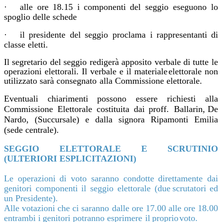
·
alle
ore
18.15
i
componenti
del
seggio
eseguono
lo
spoglio
delle
schede
·
il
presidente del
seggio
proclama
i
rappresentanti
di
classe eletti.
Il
segretario
del
seggio
redigerà apposito verbale
di
tutte le
operazioni
elettorali.
Il
verbale
e
il
materiale
elettorale
non
utilizzato
sarà
consegnato
alla Commissione
elettorale.
E
ventuali
chiarimenti
possono
essere
richiesti
alla
Commissione
Elettorale
costituita
dai
proff.
Ballarin,
De
Nardo,
(Succursale)
e
dalla signora
Ripamonti
Emilia
(sede
centrale).
SEGGIO
ELETTORALE
E
SCRUTINIO
(ULTERIORI
ESPLICITAZIONI)
Le operazioni di voto saranno condotte direttamente dai
genitori componenti il seggio elettorale (due
scrutatori
ed
un
Presidente).
Alle
votazioni
che
ci
saranno
dalle
ore
17.00
alle
ore
18.00
entrambi
i
genitori
potranno
esprimere
il
proprio
voto.