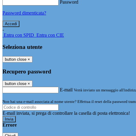
Password
Password dimenticata?
-
Entra con SPID
Entra con CIE
Seleziona utente
button close
×
Recupero password
button close
×
E-mail
Verrà inviato un messaggio all'indirizz
Non hai una e-mail associata al nome utente? Effettua il reset della password tram
E-mail inviata, si prega di controllare la casella di posta elettronica!
Errore
Chiudi