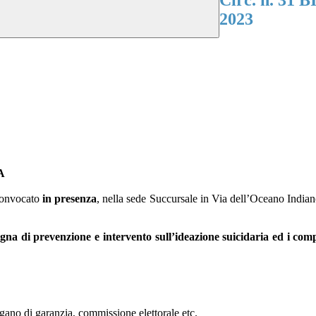
Circ. n. 31 B
2023
A
 convocato
in presenza
, nella sede Succursale in Via dell’Oceano Indian
 di prevenzione e intervento sull’ideazione suicidaria ed i comp
gano di garanzia, commissione elettorale etc.