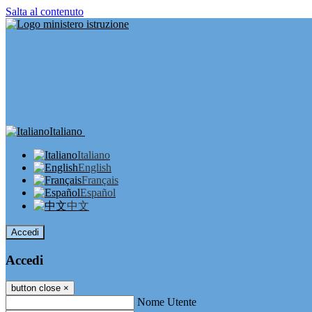
Salta al contenuto
Italiano
Italiano
English
Français
Español
中文
Accedi
Accedi
button close
×
Nome Utente