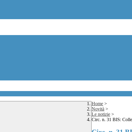
Home
>
Novità
>
Le notizie
>
Circ. n. 31 BIS: Coll