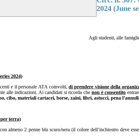
Circ. n. 307
2024 (June se
Agli studenti, alle famig
eries 2024)
Docenti e il personale ATA coinvolti,
di prendere visione della organizz
e alle indicazioni. Ai candidati si ricorda che
non è consentito
entrar
po, cibo, materiali cartacei, borse, zaini, libri, astucci, pena l’annu
per terra)
con almeno 2 penne blu scuro/nera (il colore dell’inchiostro deve ess