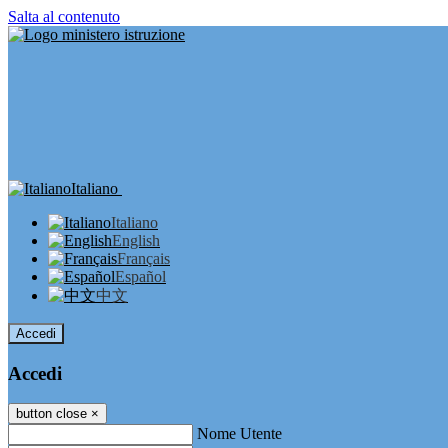
Salta al contenuto
Italiano
Italiano
English
Français
Español
中文
Accedi
Accedi
button close
×
Nome Utente