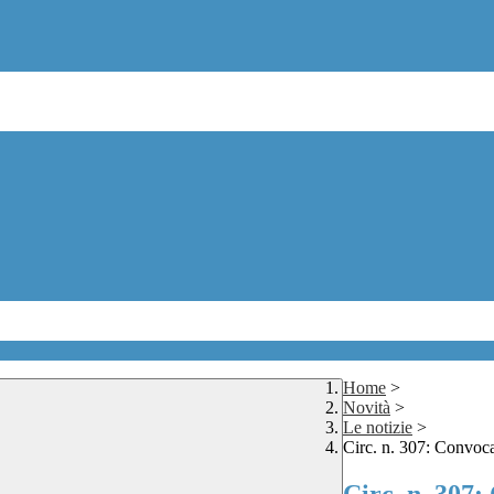
Home
>
Novità
>
Le notizie
>
Circ. n. 307: Convoc