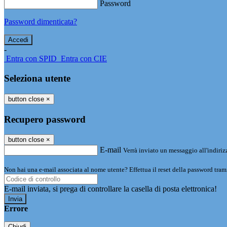
Password
Password dimenticata?
-
Entra con SPID
Entra con CIE
Seleziona utente
button close
×
Recupero password
button close
×
E-mail
Verrà inviato un messaggio all'indirizz
Non hai una e-mail associata al nome utente? Effettua il reset della password tram
E-mail inviata, si prega di controllare la casella di posta elettronica!
Errore
Chiudi