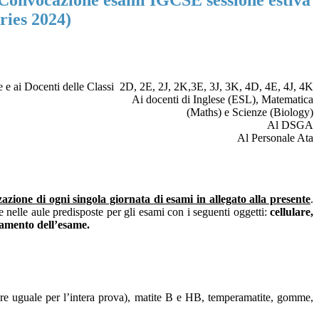
: Convocazione esami IGCSE sessione estiva
ries 2024)
lie e ai Docenti delle Classi 2D, 2E, 2J, 2K,3E, 3J, 3K, 4D, 4E, 4J, 4K
Ai docenti di Inglese (ESL), Matematica
(Maths) e Scienze (Biology)
Al DSGA
Al Personale Ata
azione di ogni singola giornata di esami in allegato alla presente
.
e nelle aule predisposte per gli esami con i seguenti oggetti:
cellulare,
llamento dell’esame.
ere uguale per l’intera prova), matite B e HB, temperamatite, gomme,