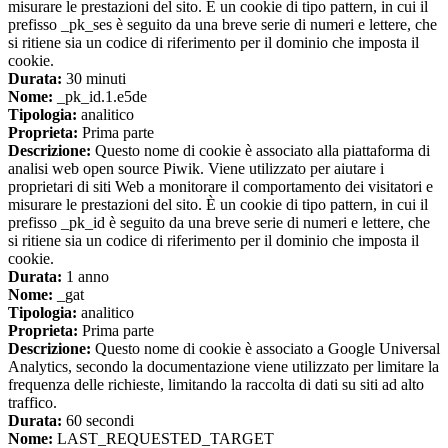
misurare le prestazioni del sito. È un cookie di tipo pattern, in cui il
prefisso _pk_ses è seguito da una breve serie di numeri e lettere, che
si ritiene sia un codice di riferimento per il dominio che imposta il
cookie.
Durata:
30 minuti
Nome:
_pk_id.1.e5de
Tipologia:
analitico
Proprieta:
Prima parte
Descrizione:
Questo nome di cookie è associato alla piattaforma di
analisi web open source Piwik. Viene utilizzato per aiutare i
proprietari di siti Web a monitorare il comportamento dei visitatori e
misurare le prestazioni del sito. È un cookie di tipo pattern, in cui il
prefisso _pk_id è seguito da una breve serie di numeri e lettere, che
si ritiene sia un codice di riferimento per il dominio che imposta il
cookie.
Durata:
1 anno
Nome:
_gat
Tipologia:
analitico
Proprieta:
Prima parte
Descrizione:
Questo nome di cookie è associato a Google Universal
Analytics, secondo la documentazione viene utilizzato per limitare la
frequenza delle richieste, limitando la raccolta di dati su siti ad alto
traffico.
Durata:
60 secondi
Nome:
LAST_REQUESTED_TARGET