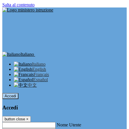
Salta al contenuto
Italiano
Italiano
English
Français
Español
中文
Accedi
Accedi
button close
×
Nome Utente