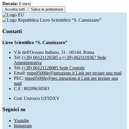
Durata:
6 mesi
Accetta tutti
Salva le preferenze
Liceo Scientifico “S. Cannizzaro”
Contatti
Liceo Scientifico “S. Cannizzaro”
V.le dell'Oceano Indiano, 31 - 00144, Roma
Tel:
(+39) 06121126585 e (+39) 0621119367 Sede
Amministrativa
Tel:
(+39) 06121128085 Sede Centrale
Email:
rmps05000e@istruzione.it
Link per inviare una mail
PEC:
rmps05000e@pec.istruzione.it
Link per inviare una
mail
C.F.: 80209630583
Cod. Univoco UF5DXV
Seguici su
Youtube
Instagram