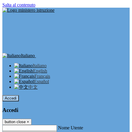
Salta al contenuto
Italiano
Italiano
English
Français
Español
中文
Accedi
Accedi
button close
×
Nome Utente