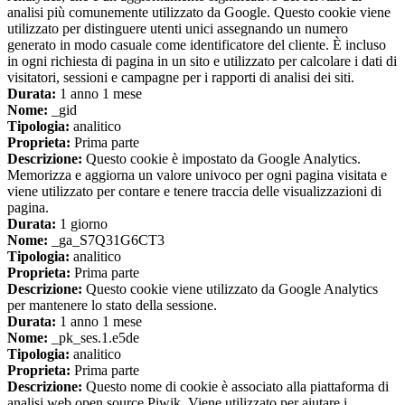
analisi più comunemente utilizzato da Google. Questo cookie viene
utilizzato per distinguere utenti unici assegnando un numero
generato in modo casuale come identificatore del cliente. È incluso
in ogni richiesta di pagina in un sito e utilizzato per calcolare i dati di
visitatori, sessioni e campagne per i rapporti di analisi dei siti.
Durata:
1 anno 1 mese
Nome:
_gid
Tipologia:
analitico
Proprieta:
Prima parte
Descrizione:
Questo cookie è impostato da Google Analytics.
Memorizza e aggiorna un valore univoco per ogni pagina visitata e
viene utilizzato per contare e tenere traccia delle visualizzazioni di
pagina.
Durata:
1 giorno
Nome:
_ga_S7Q31G6CT3
Tipologia:
analitico
Proprieta:
Prima parte
Descrizione:
Questo cookie viene utilizzato da Google Analytics
per mantenere lo stato della sessione.
Durata:
1 anno 1 mese
Nome:
_pk_ses.1.e5de
Tipologia:
analitico
Proprieta:
Prima parte
Descrizione:
Questo nome di cookie è associato alla piattaforma di
analisi web open source Piwik. Viene utilizzato per aiutare i