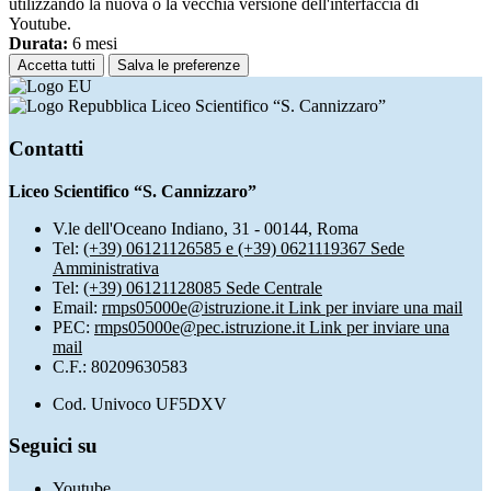
utilizzando la nuova o la vecchia versione dell'interfaccia di
Youtube.
Durata:
6 mesi
Accetta tutti
Salva le preferenze
Liceo Scientifico “S. Cannizzaro”
Contatti
Liceo Scientifico “S. Cannizzaro”
V.le dell'Oceano Indiano, 31 - 00144, Roma
Tel:
(+39) 06121126585 e (+39) 0621119367 Sede
Amministrativa
Tel:
(+39) 06121128085 Sede Centrale
Email:
rmps05000e@istruzione.it
Link per inviare una mail
PEC:
rmps05000e@pec.istruzione.it
Link per inviare una
mail
C.F.: 80209630583
Cod. Univoco UF5DXV
Seguici su
Youtube