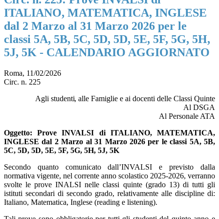
ITALIANO, MATEMATICA, INGLESE
dal 2 Marzo al 31 Marzo 2026 per le
classi 5A, 5B, 5C, 5D, 5D, 5E, 5F, 5G, 5H,
5J, 5K - CALENDARIO AGGIORNATO
Roma, 11/02/2026
Circ. n. 225
Agli
studenti,
a
lle Famiglie e ai docenti delle Classi Quinte
Al DSGA
Al Personale ATA
Oggetto
: Prove INVALSI di ITALIANO, MATEMATICA,
INGLESE dal 2 Marzo al 31 Marzo 2026 per le classi 5A, 5B,
5C, 5D, 5D, 5E, 5F, 5G, 5H, 5J, 5K
Secondo quanto comunicato dall’INVALSI e previsto dalla
normativa vigente, nel corrente anno scolastico 2025-2026, verranno
svolte le prove INALSI nelle classi quinte (grado 13) di tutti gli
istituti secondari di secondo grado, relativamente alle discipline di:
Italiano, Matematica, Inglese (reading e listening).
Tali prove sono obbligatorie per tutti gli studenti del quinto anno e