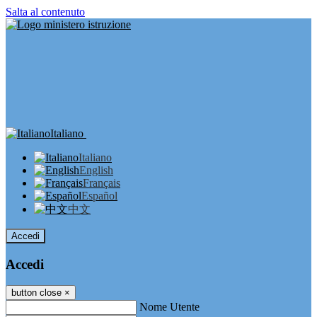
Salta al contenuto
Italiano
Italiano
English
Français
Español
中文
Accedi
Accedi
button close
×
Nome Utente