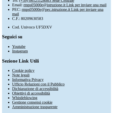
Tel:
(+39) 06121128085 Sede Centrale
Email:
rmps05000e@istruzione.it
Link per inviare una mail
PEC:
rmps05000e@pec.istruzione.it
Link per inviare una
mail
C.F.: 80209630583
Cod. Univoco UF5DXV
Seguici su
Youtube
Instagram
Sezione Link Utili
Cookie policy
Note legali
Informativa Privacy
Ufficio Relazioni con il Pubblico
Dichiarazione di accessibilità
Obiettivi di accessibilità
Whistleblowing
Gestione consensi cookie
Amministrazione trasparente