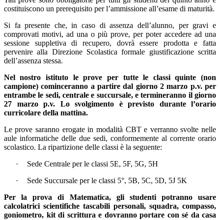
costituiscono un prerequisito per l’ammissione all’esame di maturità.
Si fa presente che, in caso di assenza dell’alunno, per gravi e
comprovati motivi, ad una o più prove, per poter accedere ad una
sessione suppletiva di recupero, dovrà essere prodotta e fatta
pervenire alla Direzione Scolastica formale giustificazione scritta
dell’assenza stessa.
Nel nostro istituto le prove per tutte le classi quinte (non
campione) cominceranno a partire dal giorno 2 marzo p.v. per
entrambe le sedi, centrale e succursale, e termineranno il giorno
27 marzo p.v. Lo svolgimento è previsto durante l’orario
curricolare della mattina.
Le prove saranno erogate in modalità CBT e verranno svolte nelle
aule informatiche delle due sedi, conformemente al corrente orario
scolastico. La ripartizione delle classi è la seguente:
·
Sede Centrale per le classi 5E, 5F, 5G, 5H
·
Sede Succursale per le classi 5°, 5B, 5C, 5D, 5J 5K
Per la prova di Matematica, gli studenti potranno usare
calcolatrici scientifiche tascabili personali, squadra, compasso,
goniometro, kit di scrittura e dovranno portare con sé da casa