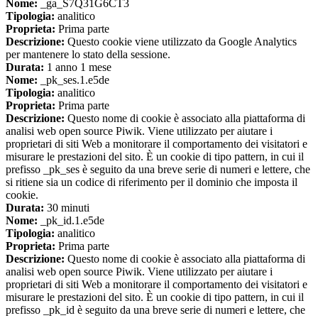
Nome:
_ga_S7Q31G6CT3
Tipologia:
analitico
Proprieta:
Prima parte
Descrizione:
Questo cookie viene utilizzato da Google Analytics
per mantenere lo stato della sessione.
Durata:
1 anno 1 mese
Nome:
_pk_ses.1.e5de
Tipologia:
analitico
Proprieta:
Prima parte
Descrizione:
Questo nome di cookie è associato alla piattaforma di
analisi web open source Piwik. Viene utilizzato per aiutare i
proprietari di siti Web a monitorare il comportamento dei visitatori e
misurare le prestazioni del sito. È un cookie di tipo pattern, in cui il
prefisso _pk_ses è seguito da una breve serie di numeri e lettere, che
si ritiene sia un codice di riferimento per il dominio che imposta il
cookie.
Durata:
30 minuti
Nome:
_pk_id.1.e5de
Tipologia:
analitico
Proprieta:
Prima parte
Descrizione:
Questo nome di cookie è associato alla piattaforma di
analisi web open source Piwik. Viene utilizzato per aiutare i
proprietari di siti Web a monitorare il comportamento dei visitatori e
misurare le prestazioni del sito. È un cookie di tipo pattern, in cui il
prefisso _pk_id è seguito da una breve serie di numeri e lettere, che