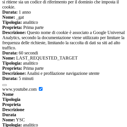
si ritiene sia un codice di riferimento per il dominio che imposta il
cookie.
Durata:
1 anno
Nome:
_gat
Tipologia:
analitico
Proprieta:
Prima parte
Descrizione:
Questo nome di cookie è associato a Google Universal
Analytics, secondo la documentazione viene utilizzato per limitare la
frequenza delle richieste, limitando la raccolta di dati su siti ad alto
traffico.
Durata:
60 secondi
Nome:
LAST_REQUESTED_TARGET
Tipologia:
analitico
Proprieta:
Prima parte
Descrizione:
Analisi e profilazione navigazione utente
Durata:
5 minuti
www.youtube.com
Nome
Tipologia
Proprieta
Descrizione
Durata
Nome:
YSC
Tipologia:
analitico