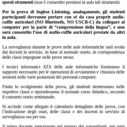
questi strumenti
(non è consentito prestarsi in aula tali strumenti).
Per la prova di Inglese Listening, analogamente, gli studenti
partecipanti dovranno portare con sé da casa proprie audio-
cuffie auricolari (NO Bluetooth, NO USCB-C) da collegare al
computer per la parte di “comprensione della lingua”, e non
sarà consentito l’uso di audio-cuffie auricolari prestate da altri
in aula.
La sorveglianza durante le prove nelle aule informatiche sarà svolta
dai docenti in servizio, in base al normale orario, in corrispondenza
delle classi impegnate nelle prove stesse.
I tecnici informatici ATA delle aule informatiche forniranno il
supporto necessario per le operazioni di avviamento e chiusura delle
sessioni nelle varie postazioni dei personal computer.
Finito lo svolgimento della prova, gli studenti rientreranno nelle
rispettive classi e riprenderanno il normale corso didattico, secondo
il consueto orario settimanale.
Si acclude come allegato il calendario dettagliato delle prove, con
l’indicazione degli orari, delle classi e dei docenti in servizio di
sorveglianza ora per ora.
Il primo docente menzionato nel gruppo dei sorveglianti, per ogni