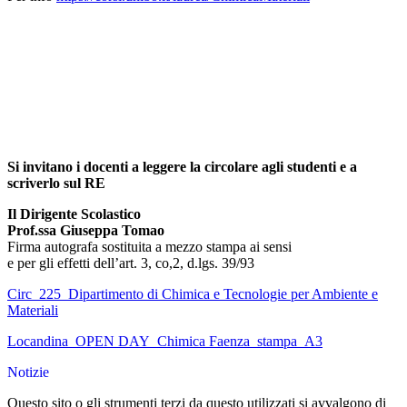
Si invitano i docenti a leggere la circolare agli studenti e a
scriverlo sul RE
Il Dirigente Scolastico
Prof.ssa Giuseppa Tomao
Firma autografa sostituita a mezzo stampa ai sensi
e per gli effetti dell’art. 3, co,2, d.lgs. 39/93
Circ_225_Dipartimento di Chimica e Tecnologie per Ambiente e
Materiali
Locandina_OPEN DAY_Chimica Faenza_stampa_A3
Notizie
Questo sito o gli strumenti terzi da questo utilizzati si avvalgono di