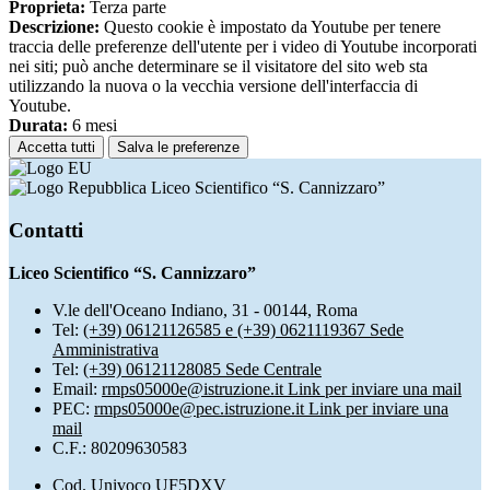
Proprieta:
Terza parte
Descrizione:
Questo cookie è impostato da Youtube per tenere
traccia delle preferenze dell'utente per i video di Youtube incorporati
nei siti; può anche determinare se il visitatore del sito web sta
utilizzando la nuova o la vecchia versione dell'interfaccia di
Youtube.
Durata:
6 mesi
Accetta tutti
Salva le preferenze
Liceo Scientifico “S. Cannizzaro”
Contatti
Liceo Scientifico “S. Cannizzaro”
V.le dell'Oceano Indiano, 31 - 00144, Roma
Tel:
(+39) 06121126585 e (+39) 0621119367 Sede
Amministrativa
Tel:
(+39) 06121128085 Sede Centrale
Email:
rmps05000e@istruzione.it
Link per inviare una mail
PEC:
rmps05000e@pec.istruzione.it
Link per inviare una
mail
C.F.: 80209630583
Cod. Univoco UF5DXV