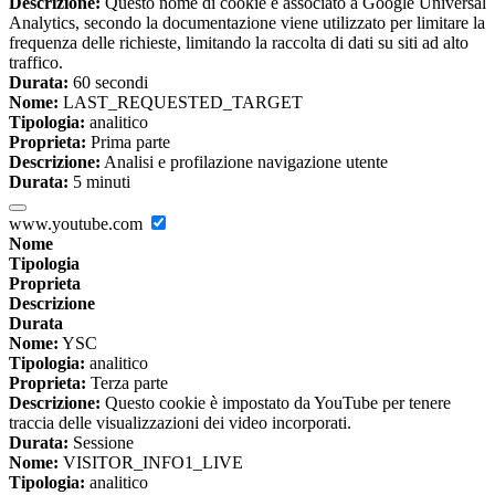
Descrizione:
Questo nome di cookie è associato a Google Universal
Analytics, secondo la documentazione viene utilizzato per limitare la
frequenza delle richieste, limitando la raccolta di dati su siti ad alto
traffico.
Durata:
60 secondi
Nome:
LAST_REQUESTED_TARGET
Tipologia:
analitico
Proprieta:
Prima parte
Descrizione:
Analisi e profilazione navigazione utente
Durata:
5 minuti
www.youtube.com
Nome
Tipologia
Proprieta
Descrizione
Durata
Nome:
YSC
Tipologia:
analitico
Proprieta:
Terza parte
Descrizione:
Questo cookie è impostato da YouTube per tenere
traccia delle visualizzazioni dei video incorporati.
Durata:
Sessione
Nome:
VISITOR_INFO1_LIVE
Tipologia:
analitico