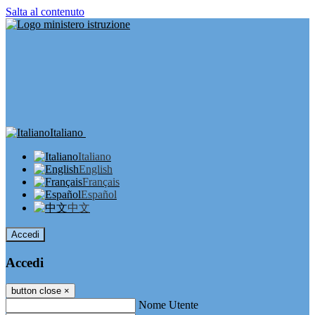
Salta al contenuto
Italiano
Italiano
English
Français
Español
中文
Accedi
Accedi
button close
×
Nome Utente