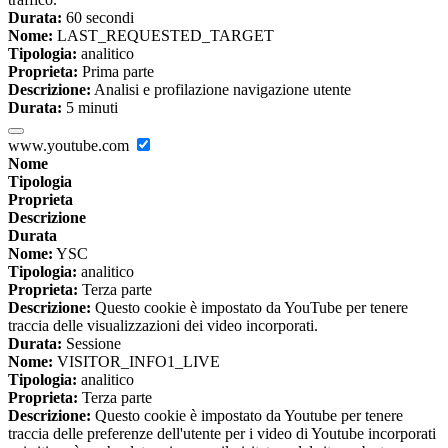
Durata:
60 secondi
Nome:
LAST_REQUESTED_TARGET
Tipologia:
analitico
Proprieta:
Prima parte
Descrizione:
Analisi e profilazione navigazione utente
Durata:
5 minuti
www.youtube.com
Nome
Tipologia
Proprieta
Descrizione
Durata
Nome:
YSC
Tipologia:
analitico
Proprieta:
Terza parte
Descrizione:
Questo cookie è impostato da YouTube per tenere
traccia delle visualizzazioni dei video incorporati.
Durata:
Sessione
Nome:
VISITOR_INFO1_LIVE
Tipologia:
analitico
Proprieta:
Terza parte
Descrizione:
Questo cookie è impostato da Youtube per tenere
traccia delle preferenze dell'utente per i video di Youtube incorporati