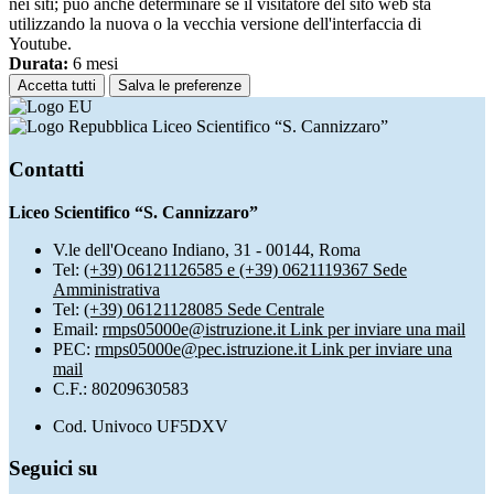
nei siti; può anche determinare se il visitatore del sito web sta
utilizzando la nuova o la vecchia versione dell'interfaccia di
Youtube.
Durata:
6 mesi
Accetta tutti
Salva le preferenze
Liceo Scientifico “S. Cannizzaro”
Contatti
Liceo Scientifico “S. Cannizzaro”
V.le dell'Oceano Indiano, 31 - 00144, Roma
Tel:
(+39) 06121126585 e (+39) 0621119367 Sede
Amministrativa
Tel:
(+39) 06121128085 Sede Centrale
Email:
rmps05000e@istruzione.it
Link per inviare una mail
PEC:
rmps05000e@pec.istruzione.it
Link per inviare una
mail
C.F.: 80209630583
Cod. Univoco UF5DXV
Seguici su