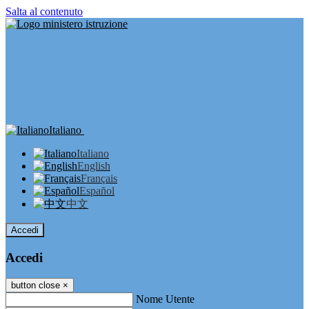
Salta al contenuto
Italiano
Italiano
English
Français
Español
中文
Accedi
Accedi
button close
×
Nome Utente