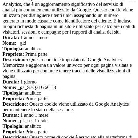
Analytics, che è un aggiornamento significativo del servizio di
analisi più comunemente utilizzato da Google. Questo cookie viene
utilizzato per distinguere utenti unici assegnando un numero
generato in modo casuale come identificatore del cliente. È incluso
in ogni richiesta di pagina in un sito e utilizzato per calcolare i dati di
visitatori, sessioni e campagne per i rapporti di analisi dei siti.
Durata:
1 anno 1 mese
Nome:
_gid
Tipologia:
analitico
Proprieta:
Prima parte
Descrizione:
Questo cookie è impostato da Google Analytics.
Memorizza e aggiorna un valore univoco per ogni pagina visitata e
viene utilizzato per contare e tenere traccia delle visualizzazioni di
pagina.
Durata:
1 giorno
Nome:
_ga_S7Q31G6CT3
Tipologia:
analitico
Proprieta:
Prima parte
Descrizione:
Questo cookie viene utilizzato da Google Analytics
per mantenere lo stato della sessione.
Durata:
1 anno 1 mese
Nome:
_pk_ses.1.e5de
Tipologia:
analitico
Proprieta:
Prima parte
Descrizione:
Questo nome di cookie è associato alla piattaforma di