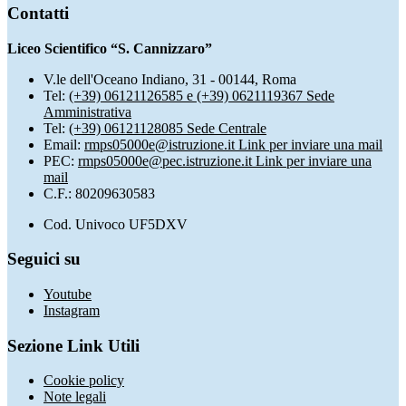
Contatti
Liceo Scientifico “S. Cannizzaro”
V.le dell'Oceano Indiano, 31 - 00144, Roma
Tel:
(+39) 06121126585 e (+39) 0621119367 Sede
Amministrativa
Tel:
(+39) 06121128085 Sede Centrale
Email:
rmps05000e@istruzione.it
Link per inviare una mail
PEC:
rmps05000e@pec.istruzione.it
Link per inviare una
mail
C.F.: 80209630583
Cod. Univoco UF5DXV
Seguici su
Youtube
Instagram
Sezione Link Utili
Cookie policy
Note legali