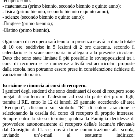
recupero sono:
- matematica (primo biennio, secondo biennio e quinto anno);
- fisica (primo biennio, secondo biennio e quinto anno);
- scienze (secondo biennio e quinto anno);
-inglese (primo biennio);
-latino (primo biennio).
Ogni corso di recupero sarà tenuto in presenza e avrà la durata totale
di 10 ore, suddivise in 5 lezioni di 2 ore ciascuna, secondo il
calendario e la scansione oraria in allegato alla presente circolare.
Dato che sono state limitate il più possibile le sovrapposizioni tra i
corsi di recupero e le numerose attività extracurricolari proposte
dalla scuola, non potranno essere prese in considerazione richieste di
variazione di orario.
Iscrizione e rinuncia ai corsi di recupero.
I genitori degli studenti che sono destinatari di corsi di recupero sono
pregati di confermare l’adesione ad essi da parte dei propri figli,
tramite il RE, entro le 12 di lunedì 29 gennaio, accedendo all’area
“Recuperi”, cliccando sul simbolo “R” di colore arancione e
selezionando la casella del corso di recupero di proprio interesse.
Sempre entro lo stesso termine, qualora la Famiglia decidesse di
provvedere autonomamente al recupero della/e lacuna/e rilevata/e
dal Consiglio di Classe, dovrà darne comunicazione alla scuola,
inviando un’e-mail al seguente indirizzo: