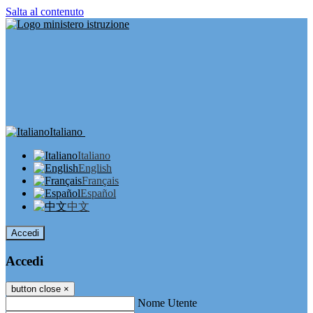
Salta al contenuto
Italiano
Italiano
English
Français
Español
中文
Accedi
Accedi
button close
×
Nome Utente