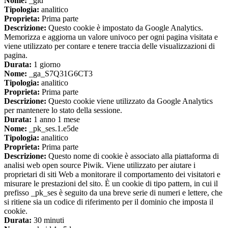
Nome:
_gid
Tipologia:
analitico
Proprieta:
Prima parte
Descrizione:
Questo cookie è impostato da Google Analytics.
Memorizza e aggiorna un valore univoco per ogni pagina visitata e
viene utilizzato per contare e tenere traccia delle visualizzazioni di
pagina.
Durata:
1 giorno
Nome:
_ga_S7Q31G6CT3
Tipologia:
analitico
Proprieta:
Prima parte
Descrizione:
Questo cookie viene utilizzato da Google Analytics
per mantenere lo stato della sessione.
Durata:
1 anno 1 mese
Nome:
_pk_ses.1.e5de
Tipologia:
analitico
Proprieta:
Prima parte
Descrizione:
Questo nome di cookie è associato alla piattaforma di
analisi web open source Piwik. Viene utilizzato per aiutare i
proprietari di siti Web a monitorare il comportamento dei visitatori e
misurare le prestazioni del sito. È un cookie di tipo pattern, in cui il
prefisso _pk_ses è seguito da una breve serie di numeri e lettere, che
si ritiene sia un codice di riferimento per il dominio che imposta il
cookie.
Durata:
30 minuti