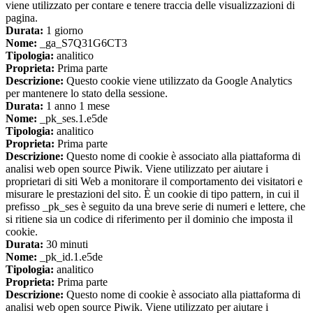
viene utilizzato per contare e tenere traccia delle visualizzazioni di
pagina.
Durata:
1 giorno
Nome:
_ga_S7Q31G6CT3
Tipologia:
analitico
Proprieta:
Prima parte
Descrizione:
Questo cookie viene utilizzato da Google Analytics
per mantenere lo stato della sessione.
Durata:
1 anno 1 mese
Nome:
_pk_ses.1.e5de
Tipologia:
analitico
Proprieta:
Prima parte
Descrizione:
Questo nome di cookie è associato alla piattaforma di
analisi web open source Piwik. Viene utilizzato per aiutare i
proprietari di siti Web a monitorare il comportamento dei visitatori e
misurare le prestazioni del sito. È un cookie di tipo pattern, in cui il
prefisso _pk_ses è seguito da una breve serie di numeri e lettere, che
si ritiene sia un codice di riferimento per il dominio che imposta il
cookie.
Durata:
30 minuti
Nome:
_pk_id.1.e5de
Tipologia:
analitico
Proprieta:
Prima parte
Descrizione:
Questo nome di cookie è associato alla piattaforma di
analisi web open source Piwik. Viene utilizzato per aiutare i