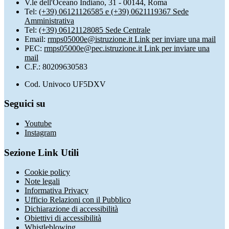
V.le dell'Oceano Indiano, 31 - 00144, Roma
Tel:
(+39) 06121126585 e (+39) 0621119367 Sede
Amministrativa
Tel:
(+39) 06121128085 Sede Centrale
Email:
rmps05000e@istruzione.it
Link per inviare una mail
PEC:
rmps05000e@pec.istruzione.it
Link per inviare una
mail
C.F.: 80209630583
Cod. Univoco UF5DXV
Seguici su
Youtube
Instagram
Sezione Link Utili
Cookie policy
Note legali
Informativa Privacy
Ufficio Relazioni con il Pubblico
Dichiarazione di accessibilità
Obiettivi di accessibilità
Whistleblowing