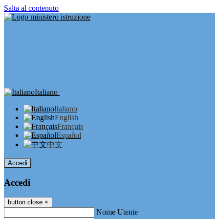
Salta al contenuto
Italiano
Italiano
English
Français
Español
中文
Accedi
Accedi
button close
×
Nome Utente