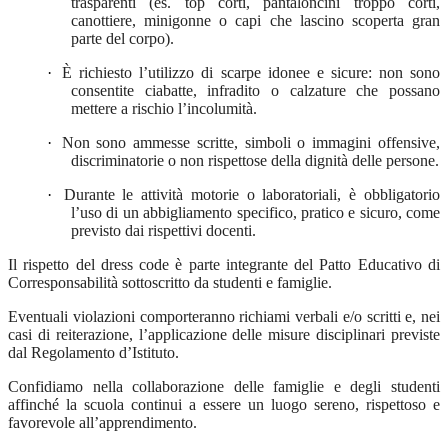
trasparenti (es. top corti, pantaloncini troppo corti,
canottiere, minigonne o capi che lascino scoperta gran
parte del corpo).
·
È richiesto l’utilizzo di scarpe idonee e sicure: non sono
consentite ciabatte, infradito o calzature che possano
mettere a rischio l’incolumità.
·
Non sono ammesse scritte, simboli o immagini offensive,
discriminatorie o non rispettose della dignità delle persone.
·
Durante le attività motorie o laboratoriali, è obbligatorio
l’uso di un abbigliamento specifico, pratico e sicuro, come
previsto dai rispettivi docenti.
Il rispetto del dress code è parte integrante del Patto Educativo di
Corresponsabilità sottoscritto da studenti e famiglie.
Eventuali violazioni comporteranno richiami verbali e/o scritti e, nei
casi di reiterazione, l’applicazione delle misure disciplinari previste
dal Regolamento d’Istituto.
Confidiamo nella collaborazione delle famiglie e degli studenti
affinché la scuola continui a essere un luogo sereno, rispettoso e
favorevole all’apprendimento.