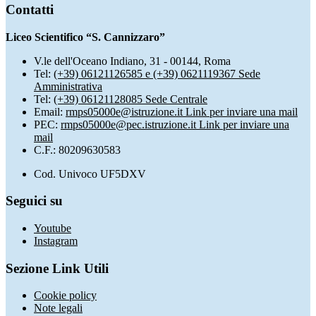
Contatti
Liceo Scientifico “S. Cannizzaro”
V.le dell'Oceano Indiano, 31 - 00144, Roma
Tel:
(+39) 06121126585 e (+39) 0621119367 Sede
Amministrativa
Tel:
(+39) 06121128085 Sede Centrale
Email:
rmps05000e@istruzione.it
Link per inviare una mail
PEC:
rmps05000e@pec.istruzione.it
Link per inviare una
mail
C.F.: 80209630583
Cod. Univoco UF5DXV
Seguici su
Youtube
Instagram
Sezione Link Utili
Cookie policy
Note legali