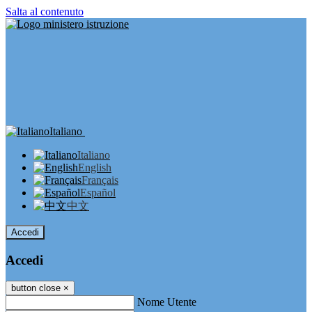
Salta al contenuto
Italiano
Italiano
English
Français
Español
中文
Accedi
Accedi
button close
×
Nome Utente