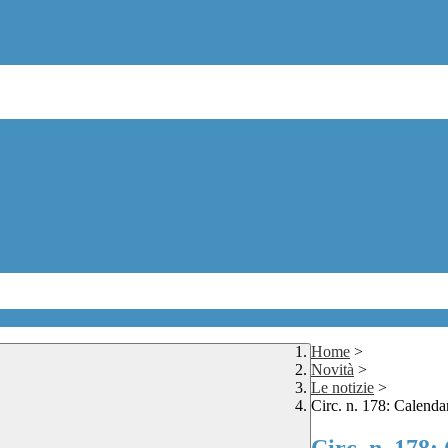
Home
>
Novità
>
Le notizie
>
Circ. n. 178: Calenda