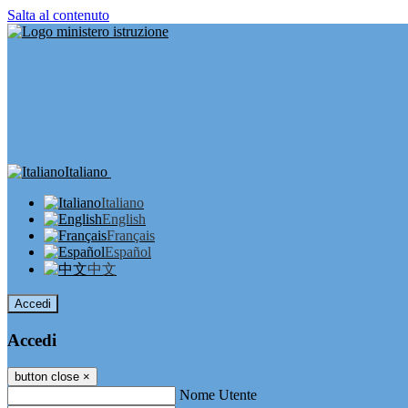
Salta al contenuto
Italiano
Italiano
English
Français
Español
中文
Accedi
Accedi
button close
×
Nome Utente