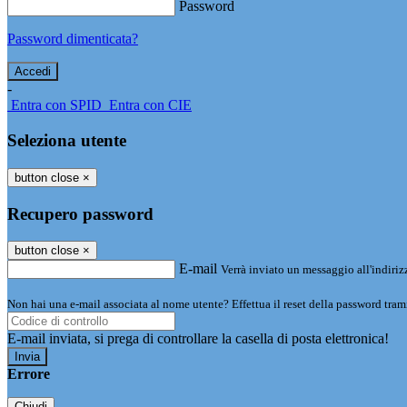
Password
Password dimenticata?
-
Entra con SPID
Entra con CIE
Seleziona utente
button close
×
Recupero password
button close
×
E-mail
Verrà inviato un messaggio all'indirizz
Non hai una e-mail associata al nome utente? Effettua il reset della password tram
E-mail inviata, si prega di controllare la casella di posta elettronica!
Errore
Chiudi